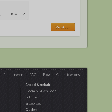
Retourneren
FAQ
Blog
Contacteer ons
Brood & gebak
Bloem & Mixen voor...
Sublimix
Snoepgoed
Outlet