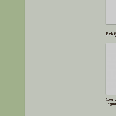
Beki
Count
Legme