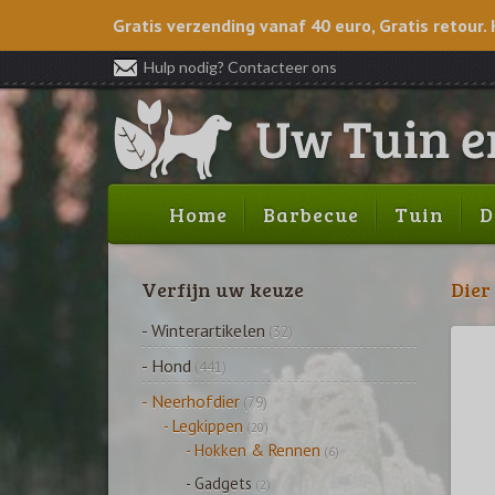
Gratis verzending vanaf 40 euro, Gratis retour. 
Hulp nodig? Contacteer ons
Home
Barbecue
Tuin
D
Verfijn uw keuze
Dier
- Winterartikelen
(32)
- Hond
(441)
- Neerhofdier
(79)
- Legkippen
(20)
- Hokken & Rennen
(6)
- Gadgets
(2)