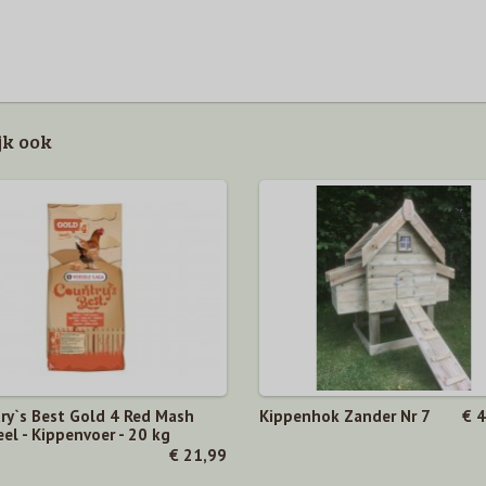
jk ook
ry`s Best Gold 4 Red Mash
Kippenhok Zander Nr 7
€ 
el - Kippenvoer - 20 kg
€ 21,99