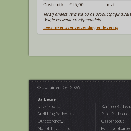
Oostenrijk
€15,00
n.v.t.
Tenzij anders vermeld op de productpagina. All
België verwerkt en afgehandeld.
Lees meer over verzending en levering
© Uw tuin en Dier 2026
Barbecue
Uitverkoop...
Kamado Barbecu
Broil King Barbecues
Pellet Barbecues
Outdoorchef...
Gasbarbecue
Monolith Kamado...
Houtskoolbarbe