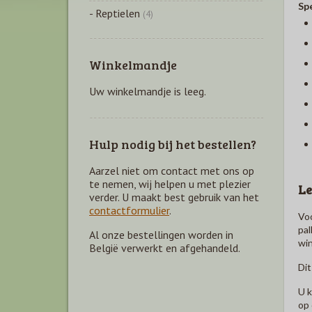
Spe
- Reptielen
(4)
Winkelmandje
Uw winkelmandje is leeg.
Hulp nodig bij het bestellen?
Aarzel niet om contact met ons op
te nemen, wij helpen u met plezier
Le
verder. U maakt best gebruik van het
contactformulier
.
Voo
pal
Al onze bestellingen worden in
win
België verwerkt en afgehandeld.
Dit
U k
op 