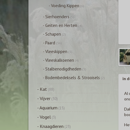
- Voeding Kippen
(6)
- Sierhoenders
(5)
- Geiten en Herten
(4)
- Schapen
(2)
- Paard
(36)
- Vleeskippen
(3)
- Vleeskalkoenen
(4)
- Stalbenodigdheden
(3)
- Bodembedeksels & Strooisels
(2)
in d
- Kat
(88)
Al 
- Vijver
ond
(30)
- Aquarium
(15)
Dak
bod
- Vogel
(3)
Het
- Knaagdieren
(23)