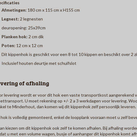
cificaties
Afmetingen:
180 cm x 115 cm x H155 cm
Legnest:
2 legnesten
deuropening: 25x39cm
Planken hok:
2 cm dik
Poten:
12 cm x 12 cm
Dit kippenhok is geschikt voor een 8 tot 10 kippen en beschikt over 2 z
Inclusief houten deurtje met schuifslot
vering of afhaling
r levering wordt er voor dit hok een vaste transportkost aangerekend 
lettransport. U moet rekening op +/- 2 a 3 werkdagen voor levering. Wo
kel te Minderhout, dan komen wij dit kippenhok zelf persoonlijk leveren.
 hok is volledig gemonteerd, enkel de loopplank vooraan moet u zelf bev
an kiezen om dit kippenhok ook zelf te komen afhalen. Bij afhaling wor
dat u met een volume wagen, busje of aanhanger dit kippenhok komt afh