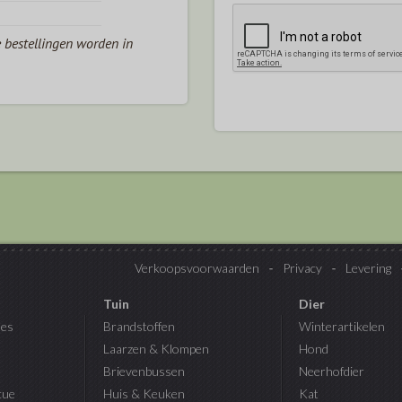
e bestellingen worden in
Verkoopsvoorwaarden
Privacy
Levering
Tuin
Dier
es
Brandstoffen
Winterartikelen
Laarzen & Klompen
Hond
Brievenbussen
Neerhofdier
cue
Huis & Keuken
Kat