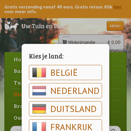
Gratis verzending vanaf 40 euro, Gratis retour. Klik
hier
voor meer info.
MENU
Winkelmandje
€ 0,00
Kies je land:
Home
BELGIË
Barbecue
Tuin
NEDERLAND
Dier
Brood & gebak
DUITSLAND
Outlet
FRANKRIJK