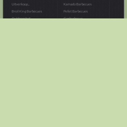
Uitverkoop...
Kamado Barbecues
Broil King Barbecues
Pellet Barbecues
Outdoorchef...
Gasbarbecue
Monolith Kamado...
Houtskoolbarbecue
The Bastard...
Hout Barbecue
Kamado Joe Barbecue
Vuurschalen &...
Traeger Pellet...
Buitenovens
> Meer categoriën
Tuin
Dier
Brandstoffen
Winterartikelen
Laarzen & Klompen
Hond
Brievenbussen
Neerhofdier
Huis & Keuken
Kat
Tuingereedschap
Vijver
Tuinbenodigdheden
Aquarium
Moestuin
Vogel
> Meer categoriëen
> Meer categoriëen