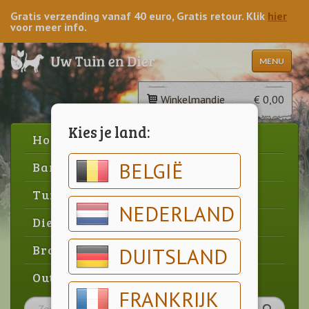
Gratis verzending vanaf 40 euro, Gratis retour. Klik
hier
voor meer info.
MENU
Winkelmandje
€ 0,00
Kies je land:
Home
BELGIË
Barbecue
Tuin
NEDERLAND
Dier
Brood & gebak
DUITSLAND
Outlet
FRANKRIJK