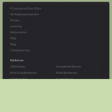
© Uw tuin en Dier 2026
Verkoopsvoorwaarden
Privacy
Levering
Retourneren
FAQ
Blog
Contacteer ons
Barbecue
Uitverkoop...
Kamado Barbecues
Broil King Barbecues
Pellet Barbecues
Outdoorchef...
Gasbarbecue
Monolith Kamado...
Houtskoolbarbecue
The Bastard...
Hout Barbecue
Kamado Joe Barbecue
Vuurschalen &...
Traeger Pellet...
Buitenovens
> Meer categoriën