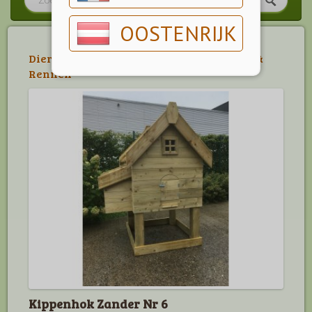
OOSTENRIJK
Dier
>
Neerhofdier
>
Legkippen
>
Hokken &
Rennen
Kippenhok Zander Nr 6