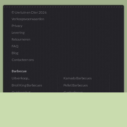
© Uw tuin en Dier 2026
Verkoopsvoorwaarden
Privacy
Levering
Retourneren
FAQ
Blog
Contacteer ons
Barbecue
Uitverkoop...
Kamado Barbecues
Broil King Barbecues
Pellet Barbecues
Outdoorchef...
Gasbarbecue
Monolith Kamado...
Houtskoolbarbecue
The Bastard...
Hout Barbecue
Kamado Joe Barbecue
Vuurschalen &...
Traeger Pellet...
Buitenovens