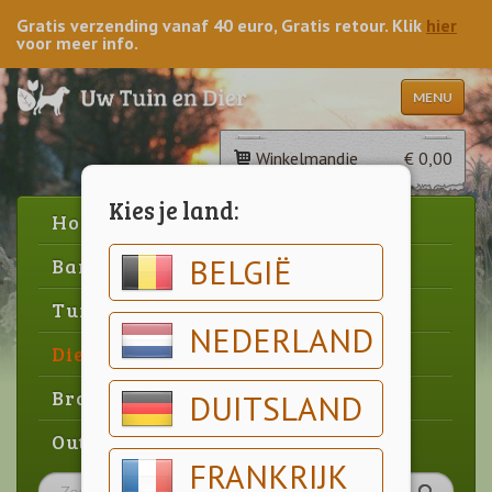
Gratis verzending vanaf 40 euro, Gratis retour. Klik
hier
voor meer info.
MENU
Winkelmandje
€ 0,00
Kies je land:
Home
BELGIË
Barbecue
Tuin
NEDERLAND
Dier
Brood & gebak
DUITSLAND
Outlet
FRANKRIJK