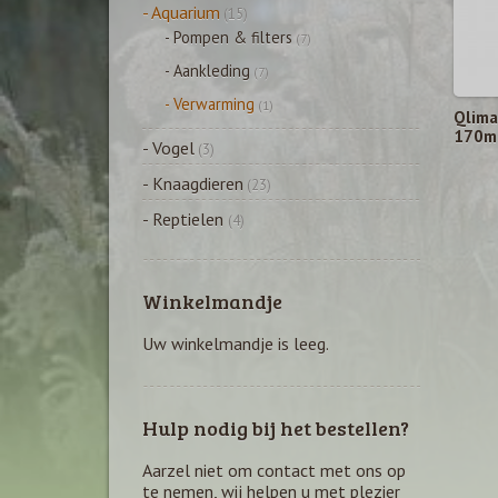
- Aquarium
(15)
- Pompen & filters
(7)
- Aankleding
(7)
- Verwarming
(1)
Qlima
170m³
- Vogel
(3)
- Knaagdieren
(23)
- Reptielen
(4)
Winkelmandje
Uw winkelmandje is leeg.
Hulp nodig bij het bestellen?
Aarzel niet om contact met ons op
te nemen, wij helpen u met plezier