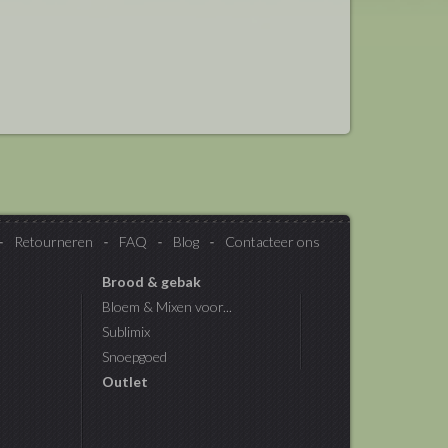
Retourneren
FAQ
Blog
Contacteer ons
Brood & gebak
Bloem & Mixen voor...
Sublimix
Snoepgoed
Outlet