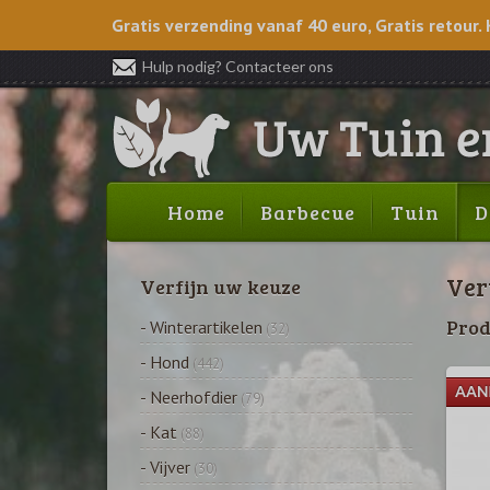
Gratis verzending vanaf 40 euro, Gratis retour. 
Hulp nodig? Contacteer ons
Home
Barbecue
Tuin
D
Ver
Verfijn uw keuze
Prod
- Winterartikelen
(32)
- Hond
(442)
- Neerhofdier
(79)
- Kat
(88)
- Vijver
(30)