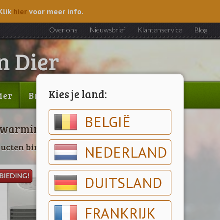
Klik
hier
voor meer info.
Over ons
Nieuwsbrief
Klantenservice
Blog
Kies je land:
ier
Brood & gebak
Outlet
BELGIË
warming
ucten binnen deze categorie
NEDERLAND
DUITSLAND
FRANKRIJK