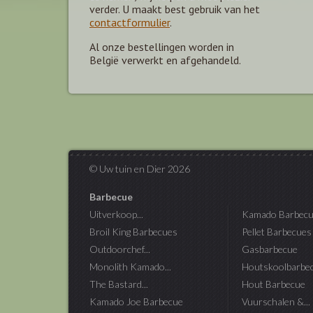
verder. U maakt best gebruik van het
contactformulier
.
Al onze bestellingen worden in
België verwerkt en afgehandeld.
© Uw tuin en Dier 2026
Barbecue
Uitverkoop...
Kamado Barbecu
Broil King Barbecues
Pellet Barbecues
Outdoorchef...
Gasbarbecue
Monolith Kamado...
Houtskoolbarbe
The Bastard...
Hout Barbecue
Kamado Joe Barbecue
Vuurschalen &...