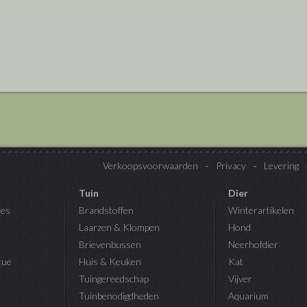
Verkoopsvoorwaarden
Privacy
Levering
Tuin
Dier
es
Brandstoffen
Winterartikelen
Laarzen & Klompen
Hond
Brievenbussen
Neerhofdier
cue
Huis & Keuken
Kat
Tuingereedschap
Vijver
Tuinbenodigdheden
Aquarium