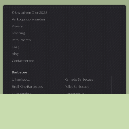
© Uw tuin en Dier 2026
Verkoopsvoorwaarden
Privacy
Levering
Retourneren
FAQ
Blog
Contacteer ons
Barbecue
Uitverkoop...
Kamado Barbecues
Broil King Barbecues
Pellet Barbecues
Outdoorchef...
Gasbarbecue
Monolith Kamado...
Houtskoolbarbecue
The Bastard...
Hout Barbecue
Kamado Joe Barbecue
Vuurschalen &...
Traeger Pellet...
Buitenovens