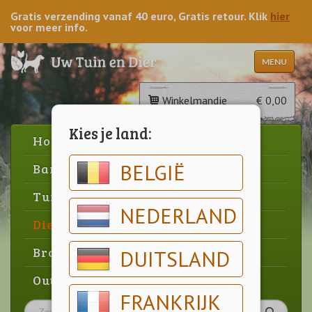
Gratis verzending vanaf 40 euro, Gratis retour. Klik
hier
voor meer info.
MENU
Winkelmandje
€ 0,00
Kies je land:
Home
BELGIË
Barbecue
Tuin
NEDERLAND
Dier
Brood & gebak
DUITSLAND
Outlet
FRANKRIJK