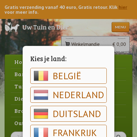
Gratis verzending vanaf 40 euro, Gratis retour. Klik
hier
voor meer info.
MENU
Winkelmandje
€ 0,00
Kies je land:
Home
BELGIË
Barbecue
Tuin
NEDERLAND
Dier
Brood & gebak
DUITSLAND
Outlet
FRANKRIJK