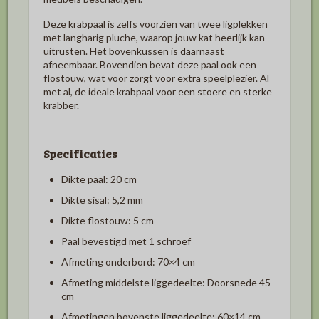
Deze krabpaal is zelfs voorzien van twee ligplekken
met langharig pluche, waarop jouw kat heerlijk kan
uitrusten. Het bovenkussen is daarnaast
afneembaar. Bovendien bevat deze paal ook een
flostouw, wat voor zorgt voor extra speelplezier. Al
met al, de ideale krabpaal voor een stoere en sterke
krabber.
Specificaties
Dikte paal: 20 cm
Dikte sisal: 5,2 mm
Dikte flostouw: 5 cm
Paal bevestigd met 1 schroef
Afmeting onderbord: 70×4 cm
Afmeting middelste liggedeelte: Doorsnede 45
cm
Afmetingen bovenste liggedeelte: 60×14 cm