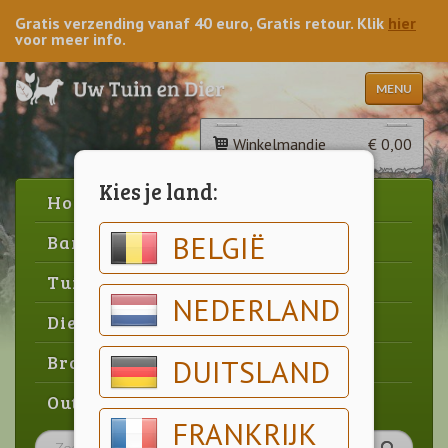
Gratis verzending vanaf 40 euro, Gratis retour. Klik
hier
voor meer info.
MENU
Winkelmandje
€ 0,00
Kies je land:
Home
BELGIË
Barbecue
Tuin
NEDERLAND
Dier
Brood & gebak
DUITSLAND
Outlet
FRANKRIJK