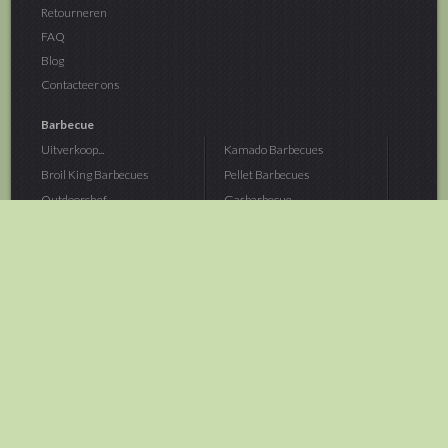
Retourneren
FAQ
Blog
Contacteer ons
Barbecue
Uitverkoop...
Kamado Barbecues
Broil King Barbecues
Pellet Barbecues
Outdoorchef...
Gasbarbecue
Monolith Kamado...
Houtskoolbarbecue
The Bastard...
Hout Barbecue
Kamado Joe Barbecue
Vuurschalen &...
Traeger Pellet...
Buitenovens
> Meer categoriën
Tuin
Dier
Brandstoffen
Winterartikelen
Laarzen & Klompen
Hond
Brievenbussen
Neerhofdier