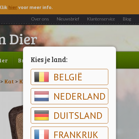
Klik
hier
voor meer info.
Over ons
Nieuwsbrief
Klantenservice
Blog
Kies je land:
ier
Brood & gebak
Outlet
BELGIË
>
Kat
>
Krabpalen
NEDERLAND
DUITSLAND
FRANKRIJK