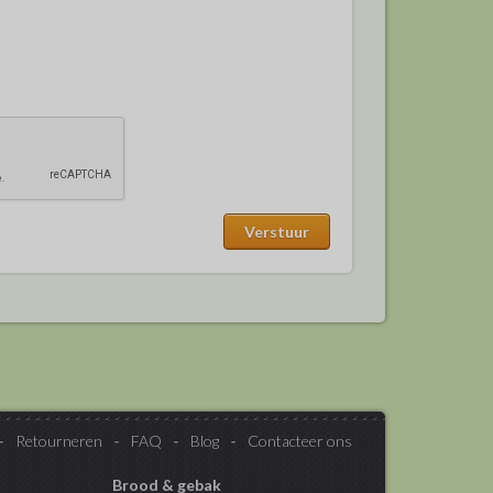
Retourneren
FAQ
Blog
Contacteer ons
Brood & gebak