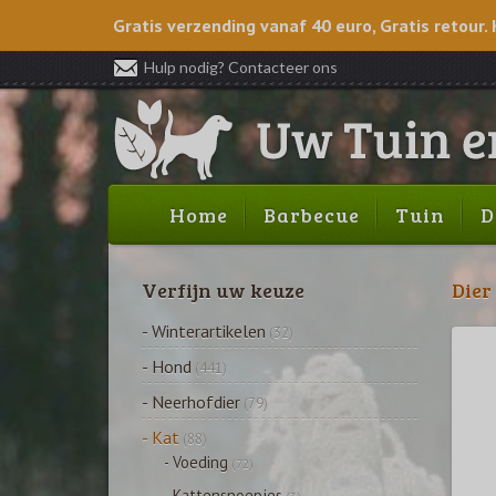
Gratis verzending vanaf 40 euro, Gratis retour. 
Hulp nodig? Contacteer ons
Home
Barbecue
Tuin
D
Verfijn uw keuze
Dier
- Winterartikelen
(32)
- Hond
(441)
- Neerhofdier
(79)
- Kat
(88)
- Voeding
(72)
- Kattensnoepjes