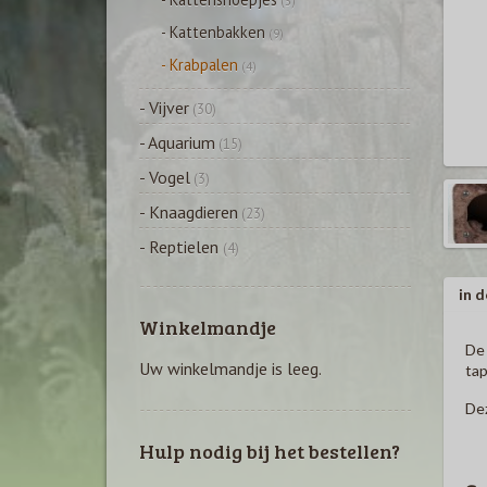
(3)
- Kattenbakken
(9)
- Krabpalen
(4)
- Vijver
(30)
- Aquarium
(15)
- Vogel
(3)
- Knaagdieren
(23)
- Reptielen
(4)
in d
Winkelmandje
De 
Uw winkelmandje is leeg.
tap
Dez
Hulp nodig bij het bestellen?