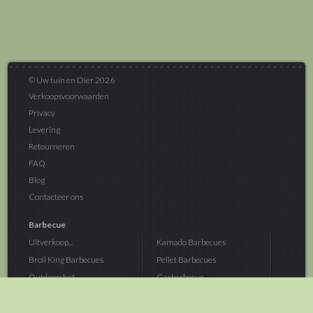
© Uw tuin en Dier 2026
Verkoopsvoorwaarden
Privacy
Levering
Retourneren
FAQ
Blog
Contacteer ons
Barbecue
Uitverkoop...
Kamado Barbecues
Broil King Barbecues
Pellet Barbecues
Outdoorchef...
Gasbarbecue
Monolith Kamado...
Houtskoolbarbecue
The Bastard...
Hout Barbecue