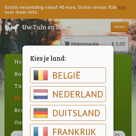
Gratis verzending vanaf 40 euro, Gratis retour. Klik
hier
voor meer info.
MENU
Winkelmandje
€ 0,00
Kies je land:
Home
BELGIË
Barbecue
Tuin
NEDERLAND
Dier
Brood & gebak
DUITSLAND
Outlet
FRANKRIJK