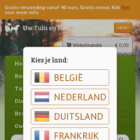
Gratis verzending vanaf 40 euro, Gratis retour. Klik
hier
voor meer info.
MENU
Winkelmandje
€ 0,00
Kies je land:
Home
BELGIË
Barbecue
Tuin
NEDERLAND
Dier
Brood & gebak
DUITSLAND
Outlet
FRANKRIJK