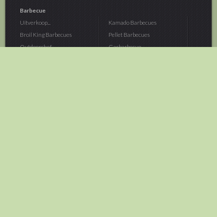
Barbecue
Uitverkoop...
Kamado Barbecues
Broil King Barbecues
Pellet Barbecues
Outdoorchef...
Gasbarbecue
Monolith Kamado...
Houtskoolbarbecue
The Bastard...
Hout Barbecue
Kamado Joe Barbecue
Vuurschalen &...
Traeger Pellet...
Buitenovens
> Meer categoriën
Tuin
Dier
Brandstoffen
Winterartikelen
Laarzen & Klompen
Hond
Brievenbussen
Neerhofdier
Huis & Keuken
Kat
Tuingereedschap
Vijver
Tuinbenodigdheden
Aquarium
Moestuin
Vogel