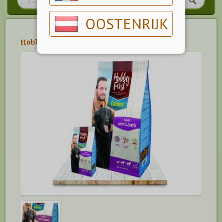
OOSTENRIJK
Hobby First / Canex
>
Canex Quality Range