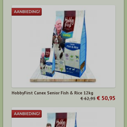
HobbyFirst Canex Senior Fish & Rice 12kg
€ 50,95
€ 62,95