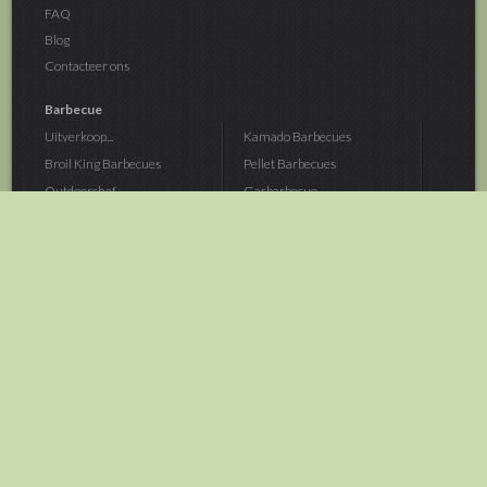
FAQ
Blog
Contacteer ons
Barbecue
Uitverkoop...
Kamado Barbecues
Broil King Barbecues
Pellet Barbecues
Outdoorchef...
Gasbarbecue
Monolith Kamado...
Houtskoolbarbecue
The Bastard...
Hout Barbecue
Kamado Joe Barbecue
Vuurschalen &...
Traeger Pellet...
Buitenovens
> Meer categoriën
Tuin
Dier
Brandstoffen
Winterartikelen
Laarzen & Klompen
Hond
Brievenbussen
Neerhofdier
Huis & Keuken
Kat