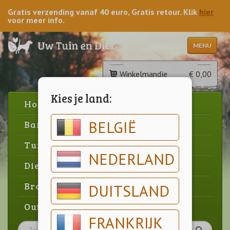
Gratis verzending vanaf 40 euro, Gratis retour. Klik
hier
voor meer info.
MENU
Winkelmandje
€ 0,00
Kies je land:
Home
BELGIË
Barbecue
Tuin
NEDERLAND
Dier
Brood & gebak
DUITSLAND
Outlet
FRANKRIJK