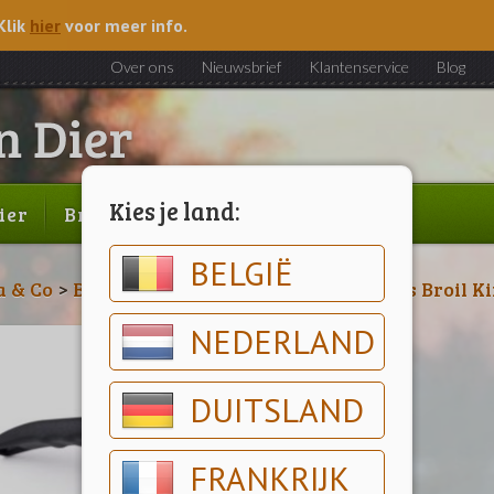
Klik
hier
voor meer info.
Over ons
Nieuwsbrief
Klantenservice
Blog
Kies je land:
ier
Brood & gebak
Outlet
BELGIË
a & Co
>
Broil King Accessoires
>
Accessoires Broil K
NEDERLAND
DUITSLAND
FRANKRIJK