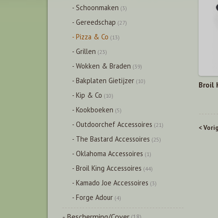
- Schoonmaken
(3)
- Gereedschap
(27)
- Pizza & Co
(13)
- Grillen
(23)
- Wokken & Braden
(39)
- Bakplaten Gietijzer
(10)
Broil
- Kip & Co
(10)
- Kookboeken
(5)
- Outdoorchef Accessoires
(21)
< Vori
- The Bastard Accessoires
(25)
- Oklahoma Accessoires
(1)
- Broil King Accessoires
(44)
- Kamado Joe Accessoires
(3)
- Forge Adour
(4)
- Bescherming/Cover
(18)