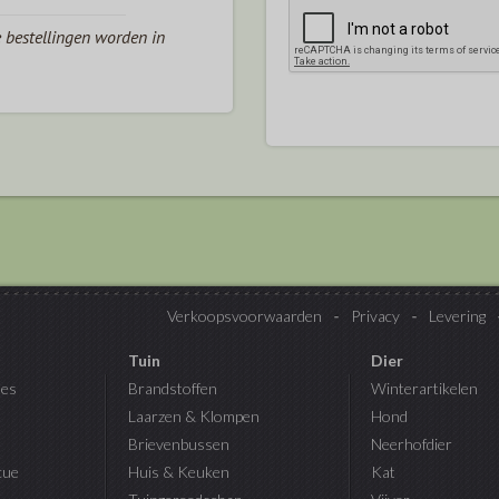
e bestellingen worden in
Verkoopsvoorwaarden
Privacy
Levering
Tuin
Dier
es
Brandstoffen
Winterartikelen
Laarzen & Klompen
Hond
Brievenbussen
Neerhofdier
cue
Huis & Keuken
Kat