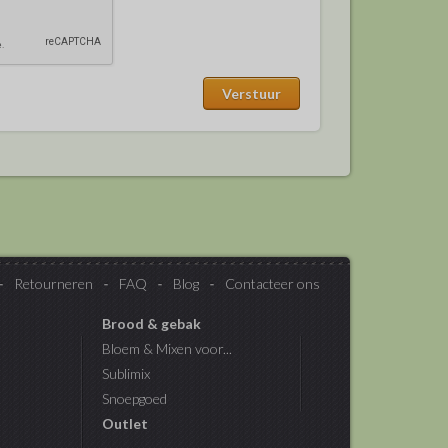
Retourneren
FAQ
Blog
Contacteer ons
Brood & gebak
Bloem & Mixen voor...
Sublimix
Snoepgoed
Outlet