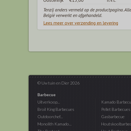
Oostenrijk
€15,00
n.v.t.
Tenzij anders vermeld op de productpagina. All
België verwerkt en afgehandeld.
Lees meer over verzending en levering
© Uw tuin en Dier 2026
Barbecue
Uitverkoop...
Kamado Barbecu
Broil King Barbecues
Pellet Barbecues
Outdoorchef...
Gasbarbecue
Monolith Kamado...
Houtskoolbarbe