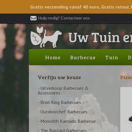
Gratis verzending vanaf 40 euro, Gratis retour. 
Hulp nodig? Contacteer ons
Home
Barbecue
Tuin
D
Verfijn uw keuze
Pizz
- Uitverkoop Barbecues &
Accessoires
(8)
- Broil King Barbecues
(69)
- Outdoorchef Barbecues
(16)
- Monolith Kamado Barbecue
(7)
- The Bastard Barbecues
(31)