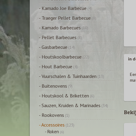
- Kamado Joe Barbecue
(4)
- Traeger Pellet Barbecue
(8)
- Kamado Barbecues
(10)
- Pellet Barbecues
(8)
- Gasbarbecue
(14)
- Houtskoolbarbecue
(22)
in d
- Hout Barbecue
(4)
Een
- Vuurschalen & Tuinhaarden
(13)
mat
- Buitenovens
(9)
- Houtskool & Briketten
(6)
- Sauzen, Kruiden & Marinades
(34)
Beki
- Rookovens
(1)
- Accessoires
(123)
- Roken
(6)