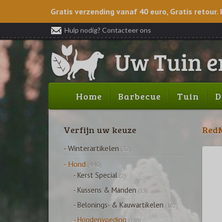
Gratis verzending vanaf 40 euro, Gratis retour. 
Hulp nodig? Contacteer ons
Home
Barbecue
Tuin
D
Verfijn uw keuze
RedM
- Winterartikelen
(32)
- Hond
(440)
- Kerst Special
(2)
- Kussens & Manden
(13)
- Belonings- & Kauwartikelen
(102)
- Hondenvoeding
(288)