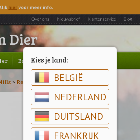
Klik
hier
voor meer info.
Over ons
Nieuwsbrief
Klantenservice
Blog
Kies je land:
ier
Brood & gebak
Outlet
BELGIË
ills
>
Redmills Engage
NEDERLAND
DUITSLAND
FRANKRIJK