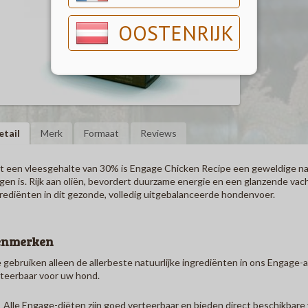
OOSTENRIJK
etail
Merk
Formaat
Reviews
 een vleesgehalte van 30% is Engage Chicken Recipe een geweldige nat
gen is.
Rijk aan oliën, bevordert duurzame energie en een glanzende vac
rediënten in dit gezonde, volledig uitgebalanceerde hondenvoer.
enmerken
gebruiken alleen de allerbeste natuurlijke ingrediënten in ons Engage-
teerbaar voor uw hond.
Alle Engage-diëten zijn goed verteerbaar en bieden direct beschikbar