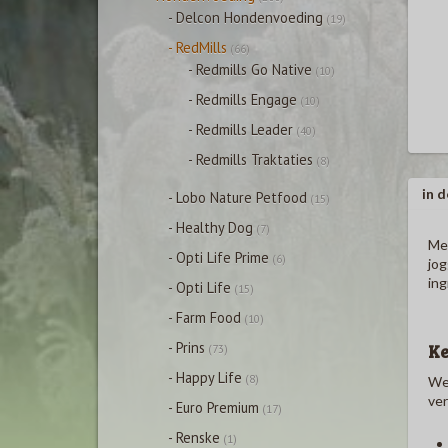
- Delcon Hondenvoeding
(19)
- RedMills
(66)
- Redmills Go Native
(10)
- Redmills Engage
(10)
- Redmills Leader
(40)
- Redmills Traktaties
(8)
in d
- Lobo Nature Petfood
(15)
- Healthy Dog
(7)
Met
- Opti Life Prime
(6)
jog
ing
- Opti Life
(15)
- Farm Food
(10)
- Prins
K
(73)
- Happy Life
(8)
We 
ver
- Euro Premium
(17)
- Renske
(1)