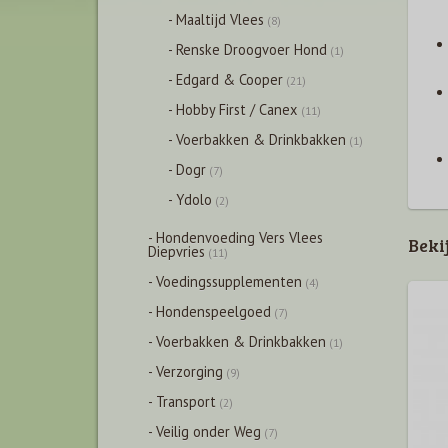
- Maaltijd Vlees
(8)
- Renske Droogvoer Hond
(1)
- Edgard & Cooper
(21)
- Hobby First / Canex
(11)
- Voerbakken & Drinkbakken
(1)
- Dogr
(7)
- Ydolo
(2)
- Hondenvoeding Vers Vlees
Beki
Diepvries
(11)
- Voedingssupplementen
(4)
- Hondenspeelgoed
(7)
- Voerbakken & Drinkbakken
(1)
- Verzorging
(9)
- Transport
(2)
- Veilig onder Weg
(7)