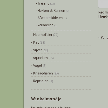
- Training
(14)
- Hokken & Rennen
(2)
Redmi
Honde
- Afweermiddelen
(1)
- Verkoeling
(1)
- Neerhofdier
(79)
< Vori
- Kat
(88)
- Vijver
(30)
- Aquarium
(15)
- Vogel
(3)
- Knaagdieren
(23)
- Reptielen
(4)
Winkelmandje
Uw winkelmandje is leeg.