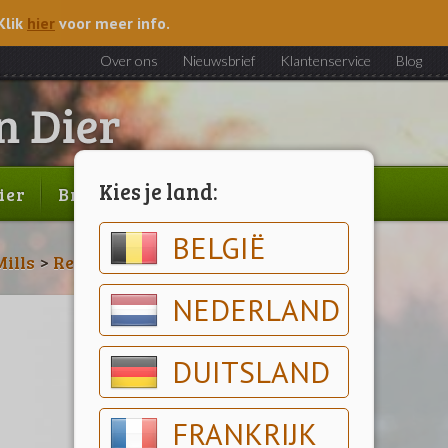
Klik
hier
voor meer info.
Over ons
Nieuwsbrief
Klantenservice
Blog
Kies je land:
ier
Brood & gebak
Outlet
BELGIË
ills
>
Redmills Engage
NEDERLAND
DUITSLAND
FRANKRIJK