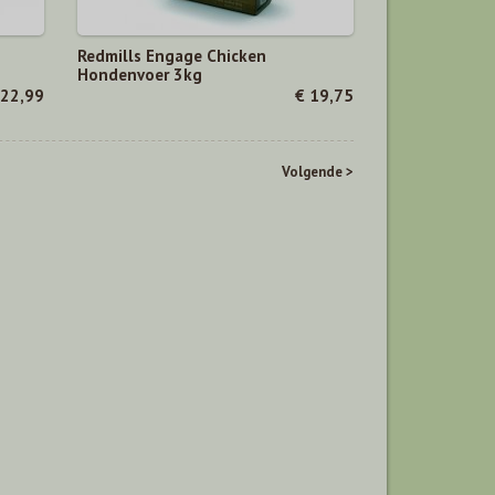
Redmills Engage Chicken
Hondenvoer 3kg
 22,99
€ 19,75
Volgende >