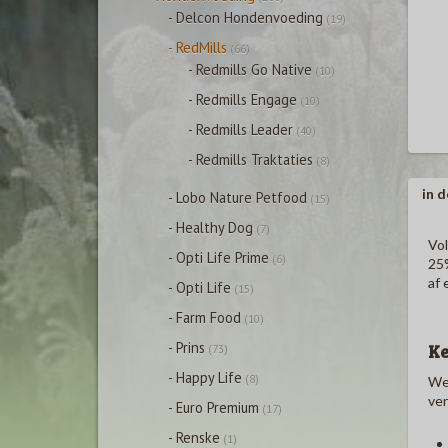
- Delcon Hondenvoeding
(19)
- RedMills
(66)
- Redmills Go Native
(10)
- Redmills Engage
(10)
- Redmills Leader
(40)
- Redmills Traktaties
(8)
in d
- Lobo Nature Petfood
(15)
- Healthy Dog
(7)
Vol
- Opti Life Prime
(6)
25
af 
- Opti Life
(15)
- Farm Food
(10)
- Prins
K
(73)
- Happy Life
(8)
We 
ver
- Euro Premium
(17)
- Renske
(1)