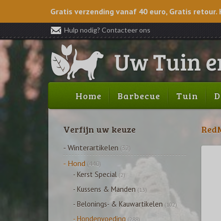
Gratis verzending vanaf 40 euro, Gratis retour. 
Hulp nodig? Contacteer ons
Home
Barbecue
Tuin
D
Verfijn uw keuze
RedM
- Winterartikelen
(32)
- Hond
(440)
- Kerst Special
(2)
- Kussens & Manden
(13)
- Belonings- & Kauwartikelen
(102)
- Hondenvoeding
(288)