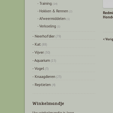
- Training
(14)
- Hokken & Rennen
(2)
Redmi
Honde
- Afweermiddelen
(1)
- Verkoeling
(1)
- Neerhofdier
(79)
< Vori
- Kat
(88)
- Vijver
(30)
- Aquarium
(15)
- Vogel
(3)
- Knaagdieren
(23)
- Reptielen
(4)
Winkelmandje
Uw winkelmandje is leeg.