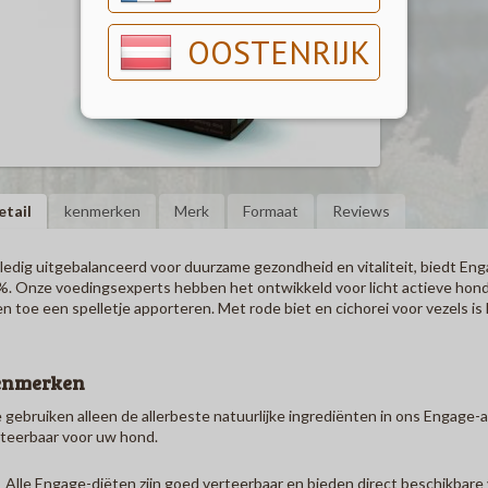
OOSTENRIJK
etail
kenmerken
Merk
Formaat
Reviews
ledig uitgebalanceerd voor duurzame gezondheid en vitaliteit, biedt E
%.
Onze voedingsexperts hebben het ontwikkeld voor licht actieve hond
​​en toe een spelletje apporteren.
Met rode biet en cichorei voor vezels is
enmerken
gebruiken alleen de allerbeste natuurlijke ingrediënten in ons Engage-
teerbaar voor uw hond.
Alle Engage-diëten zijn goed verteerbaar en bieden direct beschikbar