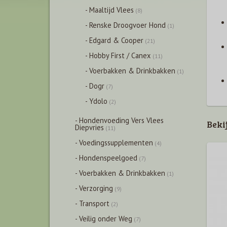
- Maaltijd Vlees
(8)
- Renske Droogvoer Hond
(1)
- Edgard & Cooper
(21)
- Hobby First / Canex
(11)
- Voerbakken & Drinkbakken
(1)
- Dogr
(7)
- Ydolo
(2)
- Hondenvoeding Vers Vlees
Beki
Diepvries
(11)
- Voedingssupplementen
(4)
- Hondenspeelgoed
(7)
- Voerbakken & Drinkbakken
(1)
- Verzorging
(9)
- Transport
(2)
- Veilig onder Weg
(7)