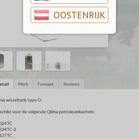
OOSTENRIJK
etail
Merk
Formaat
Reviews
ma wisseltank type O.
chikt voor de volgende Qlima petroleumkachels:
024TC
224TC-2
127TC