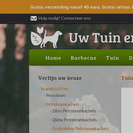
Gratis verzending vanaf 40 euro, Gratis retour. 
Hulp nodig? Contacteer ons
Home
Barbecue
Tuin
D
Verfijn uw keuze
Tui
- Brandstoffen
(62)
- Petroleum
(7)
- Petroleumkachels
(42)
- Zibro Petroleumkachels
(8)
- Qlima Petroleumkachels
(6)
- Onderdelen Petroleumkachels