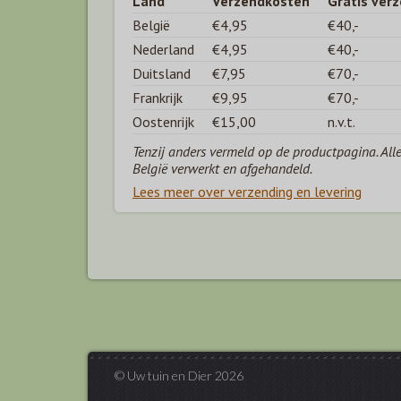
Land
Verzendkosten
Gratis ver
België
€4,95
€40,-
Nederland
€4,95
€40,-
Duitsland
€7,95
€70,-
Frankrijk
€9,95
€70,-
Oostenrijk
€15,00
n.v.t.
Tenzij anders vermeld op de productpagina. All
België verwerkt en afgehandeld.
Lees meer over verzending en levering
© Uw tuin en Dier 2026