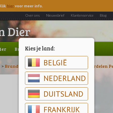
Klik
hier
voor meer info.
Over ons
Nieuwsbrief
Klantenservice
Blog
Kies je land:
ier
Brood & gebak
Outlet
BELGIË
n
>
Brandstoffen
>
Petroleumkachels
>
Onderdelen P
NEDERLAND
DUITSLAND
FRANKRIJK