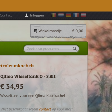
Contact
Inloggen
Winkelmandje
€ 0,00
etroleumkachels
Qlima Wisseltank O - 3,8lt
€ 34,95
Wisseltank voor een Qlima Kouskachel
Niet beschikbaar. Neem
contact
op voor meer