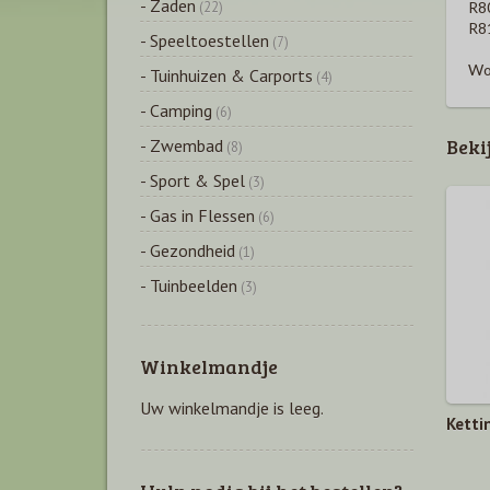
- Zaden
R8
(22)
R8
- Speeltoestellen
(7)
Wor
- Tuinhuizen & Carports
(4)
- Camping
(6)
Beki
- Zwembad
(8)
- Sport & Spel
(3)
- Gas in Flessen
(6)
- Gezondheid
(1)
- Tuinbeelden
(3)
Winkelmandje
Uw winkelmandje is leeg.
Ketti