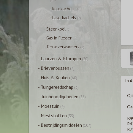
(24)
- Kouskachels
(4)
- Laserkachels
(7)
- Steenkool
(5)
- Gas in Flessen
(5)
- Terrasverwarmers
(2)
- Laarzen & Klompen
(20)
- Brievenbussen
(7)
- Huis & Keuken
(60)
in d
- Tuingereedschap
(3)
Qli
- Tuinbenodigdheden
(56)
- Moestuin
(4)
Ges
- Meststoffen
(35)
R4
R4
- Bestrijdingsmiddelen
(107)
R7