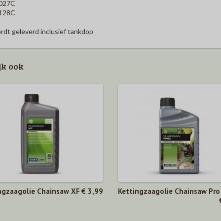
027C
128C
dt geleverd inclusief tankdop
jk ook
ngzaagolie Chainsaw XF
€ 3,99
Kettingzaagolie Chainsaw Pro