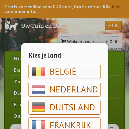
Gratis verzending vanaf 40 euro, Gratis retour. Klik
hier
voor meer info.
MENU
Winkelmandje
€ 0,00
Kies je land:
Home
BELGIË
Barbecue
Tuin
NEDERLAND
Dier
Brood & gebak
DUITSLAND
Outlet
FRANKRIJK