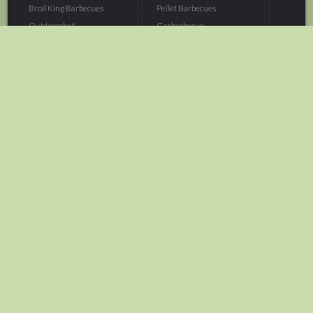
Broil King Barbecues
Pellet Barbecues
Outdoorchef...
Gasbarbecue
Monolith Kamado...
Houtskoolbarbecue
The Bastard...
Hout Barbecue
Kamado Joe Barbecue
Vuurschalen &...
Traeger Pellet...
Buitenovens
> Meer categoriën
Tuin
Dier
Brandstoffen
Winterartikelen
Laarzen & Klompen
Hond
Brievenbussen
Neerhofdier
Huis & Keuken
Kat
Tuingereedschap
Vijver
Tuinbenodigdheden
Aquarium
Moestuin
Vogel
> Meer categoriëen
> Meer categoriëen