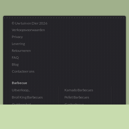
© Uw tuin en Dier 2026
Verkoopsvoorwaarden
Privacy
Levering
Retourneren
FAQ
Blog
Contacteer ons
Barbecue
Uitverkoop...
Kamado Barbecues
Broil King Barbecues
Pellet Barbecues
Outdoorchef...
Gasbarbecue
Monolith Kamado...
Houtskoolbarbecue
The Bastard...
Hout Barbecue
Kamado Joe Barbecue
Vuurschalen &...