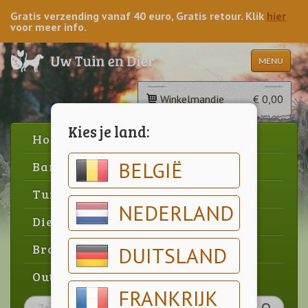
Gratis verzending vanaf 40 euro, Gratis retour. Klik
hier
voor meer info.
MENU
Winkelmandje
€ 0,00
Kies je land:
Home
BELGIË
Barbecue
Tuin
NEDERLAND
Dier
Brood & gebak
DUITSLAND
Outlet
FRANKRIJK