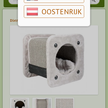
OOSTENRIJK
Dier
>
Kat
>
Krabpalen