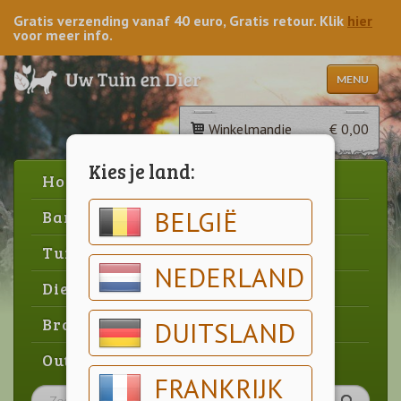
Gratis verzending vanaf 40 euro, Gratis retour. Klik
hier
voor meer info.
MENU
Winkelmandje
€ 0,00
Kies je land:
Home
BELGIË
Barbecue
Tuin
NEDERLAND
Dier
Brood & gebak
DUITSLAND
Outlet
FRANKRIJK