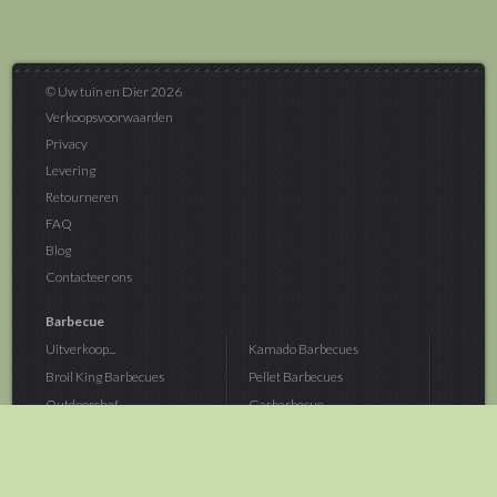
© Uw tuin en Dier 2026
Verkoopsvoorwaarden
Privacy
Levering
Retourneren
FAQ
Blog
Contacteer ons
Barbecue
Uitverkoop...
Kamado Barbecues
Broil King Barbecues
Pellet Barbecues
Outdoorchef...
Gasbarbecue
Monolith Kamado...
Houtskoolbarbecue
The Bastard...
Hout Barbecue
Kamado Joe Barbecue
Vuurschalen &...