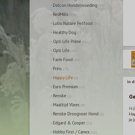
- Delcon Hondenvoeding
(19)
- RedMills
(67)
- Lobo Nature Petfood
(15)
- Healthy Dog
(7)
- Opti Life Prime
(6)
- Opti Life
(15)
- Farm Food
(10)
- Prins
(73)
- Happy Life
(8)
in d
- Euro Premium
(17)
Ge
- Renske
(1)
- Maaltijd Vlees
(8)
Is 
- Renske Droogvoer Hond
Hap
(1)
je 
- Edgard & Cooper
(21)
- Hobby First / Canex
(11)