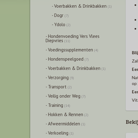
- Voerbakken & Drinkbakken
(1)
- Dogr
(7)
- Ydolo
(2)
- Hondenvoeding Vers Vlees
Diepvries
(11)
- Voedingssupplementen
(4)
Bli
- Hondenspeelgoed
(7)
Zal
- Voerbakken & Drinkbakken
(1)
Een
- Verzorging
Nat
(9)
op 
- Transport
(2)
Ee
- Veilig onder Weg
(7)
Vit
- Training
(14)
- Hokken & Rennen
(2)
Beki
- Afweermiddelen
(1)
- Verkoeling
(1)