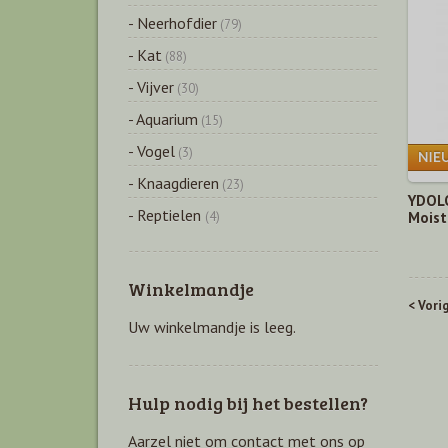
- Neerhofdier
(79)
- Kat
(88)
- Vijver
(30)
- Aquarium
(15)
- Vogel
(3)
- Knaagdieren
(23)
YDOLO
- Reptielen
(4)
Moist
Winkelmandje
< Vori
Uw winkelmandje is leeg.
Hulp nodig bij het bestellen?
Aarzel niet om contact met ons op