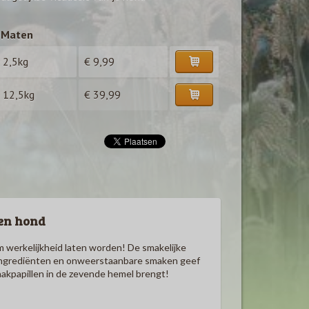
Maten
2,5kg
€ 9,99
12,5kg
€ 39,99
en hond
om werkelijkheid laten worden! De smakelijke
ke ingrediënten en onweerstaanbare smaken geef
maakpapillen in de zevende hemel brengt!