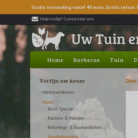
Gratis verzending vanaf 40 euro, Gratis retour. 
Hulp nodig? Contacteer ons
Home
Barbecue
Tuin
D
Verfijn uw keuze
Dier
- Winterartikelen
(32)
- Hond
(442)
- Kerst Special
(2)
- Kussens & Manden
(13)
- Belonings- & Kauwartikelen
(104)
- Hondenvoeding
(289)