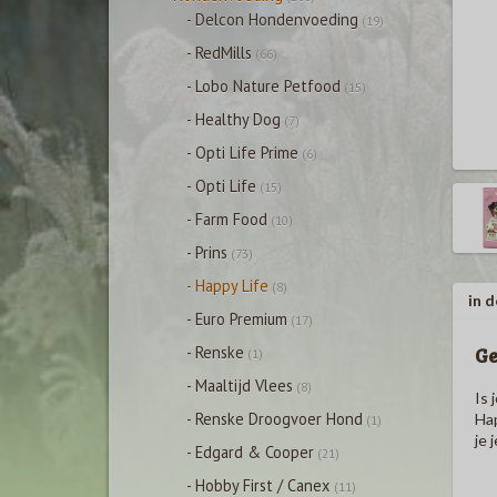
- Delcon Hondenvoeding
(19)
- RedMills
(66)
- Lobo Nature Petfood
(15)
- Healthy Dog
(7)
- Opti Life Prime
(6)
- Opti Life
(15)
- Farm Food
(10)
- Prins
(73)
- Happy Life
(8)
in d
- Euro Premium
(17)
Ge
- Renske
(1)
- Maaltijd Vlees
(8)
Is 
- Renske Droogvoer Hond
Hap
(1)
je 
- Edgard & Cooper
(21)
- Hobby First / Canex
(11)