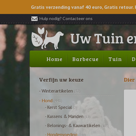
Gratis verzending vanaf 40 euro, Gratis retour. 
Hulp nodig? Contacteer ons
Home
Barbecue
Tuin
D
Verfijn uw keuze
Dier
- Winterartikelen
(32)
- Hond
(441)
- Kerst Special
(2)
- Kussens & Manden
(13)
- Belonings- & Kauwartikelen
(103)
- Hondenvoeding
(288)