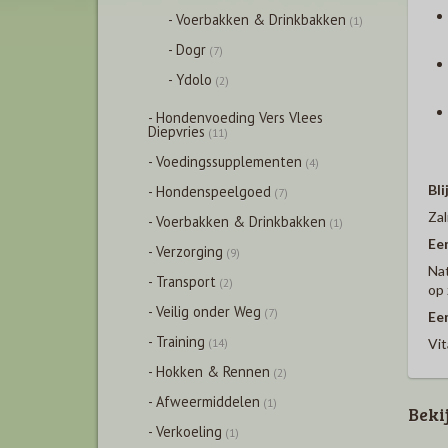
- Voerbakken & Drinkbakken
(1)
- Dogr
(7)
- Ydolo
(2)
- Hondenvoeding Vers Vlees
Diepvries
(11)
- Voedingssupplementen
(4)
Bli
- Hondenspeelgoed
(7)
Zal
- Voerbakken & Drinkbakken
(1)
Een
- Verzorging
(9)
Nat
- Transport
(2)
op 
- Veilig onder Weg
(7)
Ee
- Training
Vit
(14)
- Hokken & Rennen
(2)
- Afweermiddelen
(1)
Beki
- Verkoeling
(1)