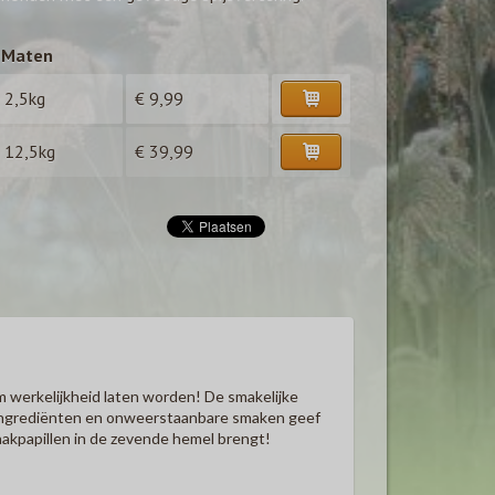
Maten
2,5kg
€ 9,99
12,5kg
€ 39,99
om werkelijkheid laten worden! De smakelijke
ke ingrediënten en onweerstaanbare smaken geef
maakpapillen in de zevende hemel brengt!