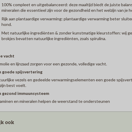
100% compleet en uitgebalanceerd: deze maaltijd biedt de juiste balans
mineralen die essentieel zijn voor de gezondheid en het welzijn van je h
Rijk aan plantaardige verwarming: plantaardige verwarming beter sluite
hond.
Met natuurlijke ingrediënten & zonder kunstmatige kleurstoffen: wij 
brokjes bevatten natuurlijke ingrediënten, zoals spirulina.
je vacht
molie en lijnzaad zorgen voor een gezonde, volledige vacht.
 goede spijsvertering
uurlijke vezels en gedeelde verwarmingselementen een goede spijsverte
zijn best voelt.
n gezond immuunsysteem
aminen en mineralen helpen de weerstand te ondersteunen
jk ook