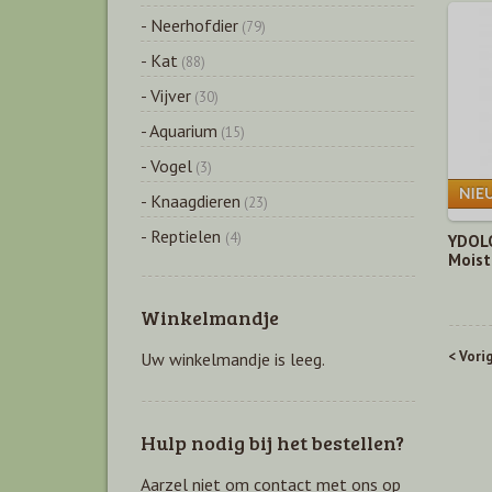
- Neerhofdier
(79)
- Kat
(88)
- Vijver
(30)
- Aquarium
(15)
- Vogel
(3)
- Knaagdieren
(23)
- Reptielen
(4)
YDOLO
Moist
Winkelmandje
< Vori
Uw winkelmandje is leeg.
Hulp nodig bij het bestellen?
Aarzel niet om contact met ons op