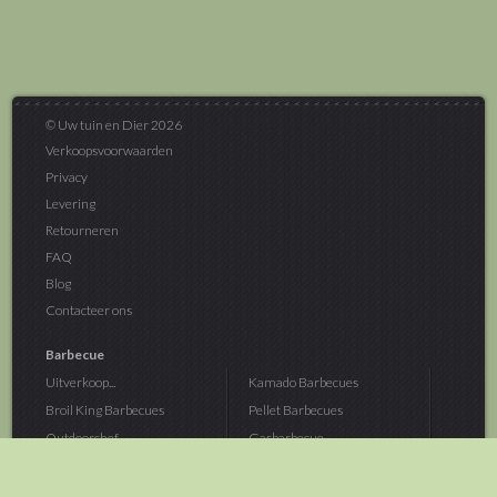
© Uw tuin en Dier 2026
Verkoopsvoorwaarden
Privacy
Levering
Retourneren
FAQ
Blog
Contacteer ons
Barbecue
Uitverkoop...
Kamado Barbecues
Broil King Barbecues
Pellet Barbecues
Outdoorchef...
Gasbarbecue
Monolith Kamado...
Houtskoolbarbecue
The Bastard...
Hout Barbecue