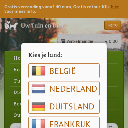
Gratis verzending vanaf 40 euro, Gratis retour. Klik
hier
voor meer info.
MENU
Winkelmandje
€ 0,00
Kies je land:
Home
BELGIË
Barbecue
Tuin
NEDERLAND
Dier
Brood & gebak
DUITSLAND
Outlet
FRANKRIJK