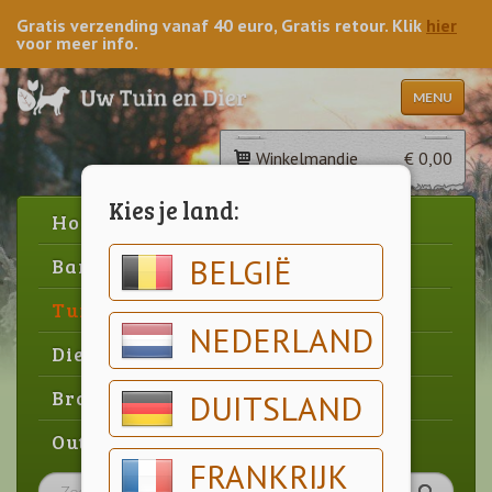
Gratis verzending vanaf 40 euro, Gratis retour. Klik
hier
voor meer info.
MENU
Winkelmandje
€ 0,00
Kies je land:
Home
BELGIË
Barbecue
Tuin
NEDERLAND
Dier
Brood & gebak
DUITSLAND
Outlet
FRANKRIJK