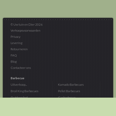
© Uw tuin en Dier 2026
Verkoopsvoorwaarden
Privacy
Levering
Retourneren
FAQ
Blog
Contacteer ons
Barbecue
Uitverkoop...
Kamado Barbecues
Broil King Barbecues
Pellet Barbecues
Outdoorchef...
Gasbarbecue
Monolith Kamado...
Houtskoolbarbecue
The Bastard...
Hout Barbecue