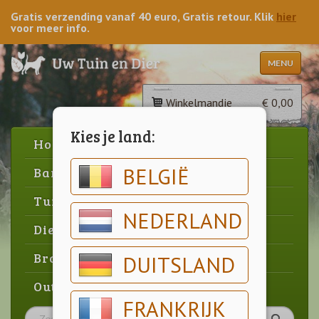
Gratis verzending vanaf 40 euro, Gratis retour. Klik
hier
voor meer info.
MENU
Winkelmandje
€ 0,00
Kies je land:
Home
BELGIË
Barbecue
Tuin
NEDERLAND
Dier
Brood & gebak
DUITSLAND
Outlet
FRANKRIJK