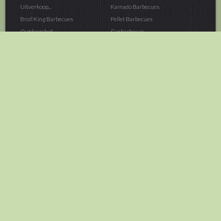
Uitverkoop...
Kamado Barbecues
Broil King Barbecues
Pellet Barbecues
Outdoorchef...
Gasbarbecue
Monolith Kamado...
Houtskoolbarbecue
The Bastard...
Hout Barbecue
Kamado Joe Barbecue
Vuurschalen &...
Traeger Pellet...
Buitenovens
> Meer categoriën
Tuin
Dier
Brandstoffen
Winterartikelen
Laarzen & Klompen
Hond
Brievenbussen
Neerhofdier
Huis & Keuken
Kat
Tuingereedschap
Vijver
Tuinbenodigdheden
Aquarium
Moestuin
Vogel
> Meer categoriëen
> Meer categoriëen