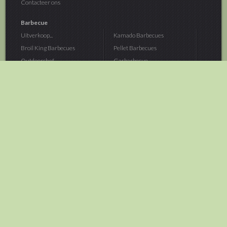
Contacteer ons
Barbecue
Uitverkoop...
Kamado Barbecues
Broil King Barbecues
Pellet Barbecues
Outdoorchef...
Gasbarbecue
Monolith Kamado...
Houtskoolbarbecue
The Bastard...
Hout Barbecue
Kamado Joe Barbecue
Vuurschalen &...
Traeger Pellet...
Buitenovens
> Meer categoriën
Tuin
Dier
Brandstoffen
Winterartikelen
Laarzen & Klompen
Hond
Brievenbussen
Neerhofdier
Huis & Keuken
Kat
Tuingereedschap
Vijver
Tuinbenodigdheden
Aquarium