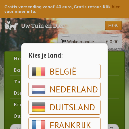
Gratis verzending vanaf 40 euro, Gratis retour. Klik
hier
voor meer info.
MENU
Winkelmandje
€ 0,00
Kies je land:
Home
BELGIË
Barbecue
Tuin
NEDERLAND
Dier
Brood & gebak
DUITSLAND
Outlet
FRANKRIJK