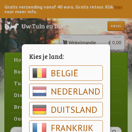
Gratis verzending vanaf 40 euro, Gratis retour. Klik
hier
voor meer info.
MENU
Winkelmandje
€ 0,00
Kies je land:
Home
BELGIË
Barbecue
Tuin
NEDERLAND
Dier
Brood & gebak
DUITSLAND
Outlet
FRANKRIJK