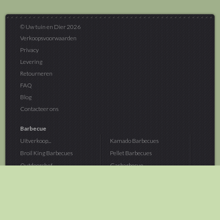
© Uw tuin en Dier 2026
Verkoopsvoorwaarden
Privacy
Levering
Retourneren
FAQ
Blog
Contacteer ons
Barbecue
Uitverkoop...
Kamado Barbecues
Broil King Barbecues
Pellet Barbecues
Outdoorchef...
Gasbarbecue
Monolith Kamado...
Houtskoolbarbecue
The Bastard...
Hout Barbecue
Kamado Joe Barbecue
Vuurschalen &...
Traeger Pellet...
Buitenovens