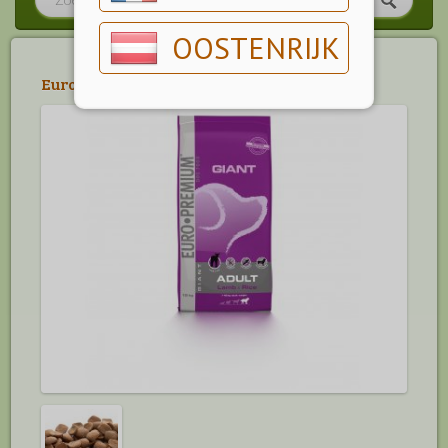
OOSTENRIJK
Euro Premium
>
Giant (45 tot …kg)