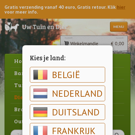
Gratis verzending vanaf 40 euro, Gratis retour. Klik
hier
voor meer info.
MENU
Winkelmandje
€ 0,00
Kies je land:
Home
BELGIË
Barbecue
Tuin
NEDERLAND
Dier
Brood & gebak
DUITSLAND
Outlet
FRANKRIJK