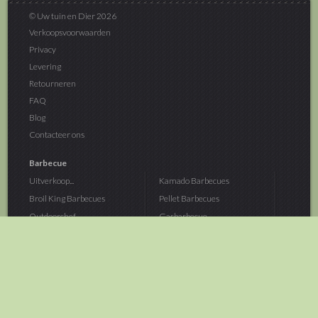
© Uw tuin en Dier 2026
Verkoopsvoorwaarden
Privacy
Levering
Retourneren
FAQ
Blog
Contacteer ons
Barbecue
Uitverkoop...
Kamado Barbecues
Broil King Barbecues
Pellet Barbecues
Outdoorchef...
Gasbarbecue
Monolith Kamado...
Houtskoolbarbecue
The Bastard...
Hout Barbecue
Kamado Joe Barbecue
Vuurschalen &...
Traeger Pellet...
Buitenovens
> Meer categoriën