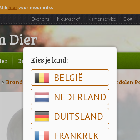
Klik
hier
voor meer info.
Over ons
Nieuwsbrief
Klantenservice
Blog
Kies je land:
ier
Brood & gebak
Outlet
BELGIË
n
>
Brandstoffen
>
Petroleumkachels
>
Onderdelen P
NEDERLAND
DUITSLAND
FRANKRIJK