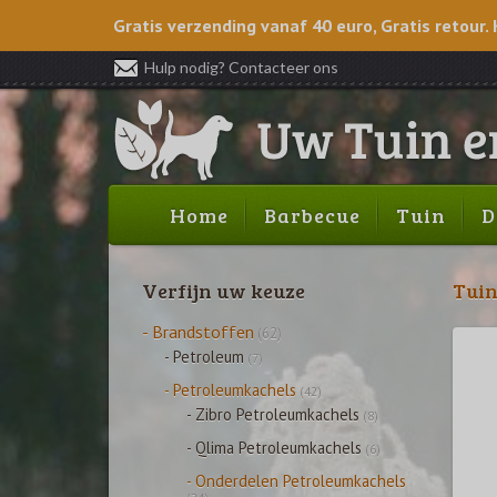
Gratis verzending vanaf 40 euro, Gratis retour. 
Hulp nodig? Contacteer ons
Home
Barbecue
Tuin
D
Verfijn uw keuze
Tui
- Brandstoffen
(62)
- Petroleum
(7)
- Petroleumkachels
(42)
- Zibro Petroleumkachels
(8)
- Qlima Petroleumkachels
(6)
- Onderdelen Petroleumkachels