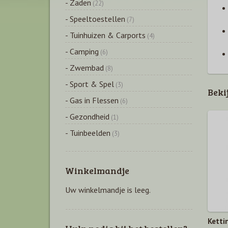
- Zaden
(22)
- Speeltoestellen
(7)
- Tuinhuizen & Carports
(4)
- Camping
(6)
- Zwembad
(8)
- Sport & Spel
(3)
Beki
- Gas in Flessen
(6)
- Gezondheid
(1)
- Tuinbeelden
(3)
Winkelmandje
Uw winkelmandje is leeg.
Ketti