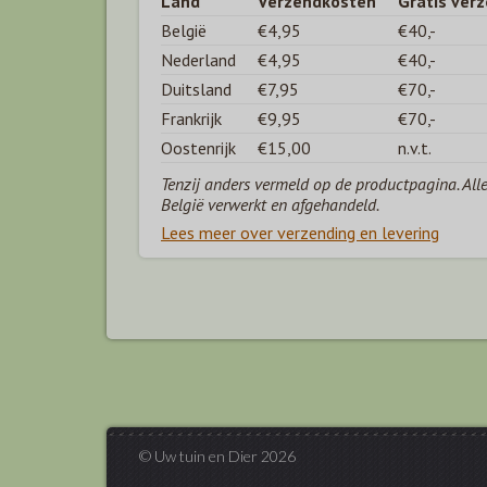
Land
Verzendkosten
Gratis ver
België
€4,95
€40,-
Nederland
€4,95
€40,-
Duitsland
€7,95
€70,-
Frankrijk
€9,95
€70,-
Oostenrijk
€15,00
n.v.t.
Tenzij anders vermeld op de productpagina. All
België verwerkt en afgehandeld.
Lees meer over verzending en levering
© Uw tuin en Dier 2026