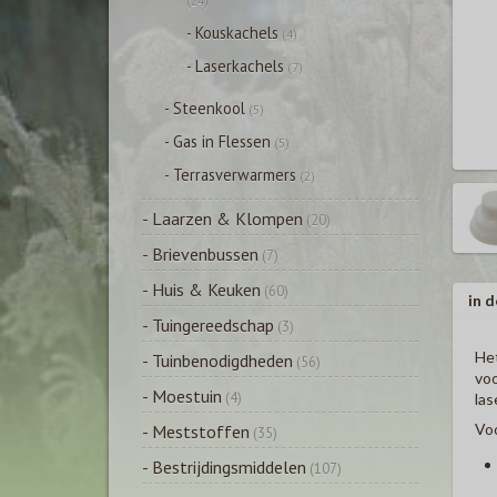
(24)
- Kouskachels
(4)
- Laserkachels
(7)
- Steenkool
(5)
- Gas in Flessen
(5)
- Terrasverwarmers
(2)
- Laarzen & Klompen
(20)
- Brievenbussen
(7)
- Huis & Keuken
(60)
in d
- Tuingereedschap
(3)
He
- Tuinbenodigdheden
(56)
voo
- Moestuin
(4)
las
Vo
- Meststoffen
(35)
- Bestrijdingsmiddelen
(107)