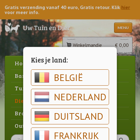
Gratis verzending vanaf 40 euro, Gratis retour. Klik
hier
voor meer info.
MENU
Winkelmandje
€ 0,00
Kies je land:
Home
BELGIË
Barbecue
Tuin
NEDERLAND
Dier
Brood & gebak
DUITSLAND
Outlet
FRANKRIJK