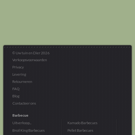
© Uw tuin en Dier 2026
Verkoopsvoorwaarden
Privacy
Levering
Retourneren
FAQ
Blog
Contacteer ons
Barbecue
Uitverkoop...
Kamado Barbecues
Broil King Barbecues
Pellet Barbecues