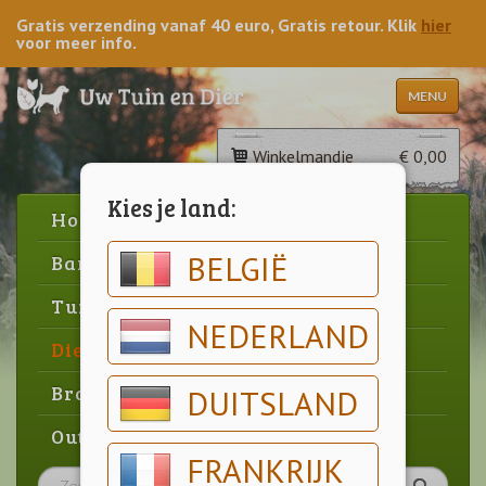
Gratis verzending vanaf 40 euro, Gratis retour. Klik
hier
voor meer info.
MENU
Winkelmandje
€ 0,00
Kies je land:
Home
BELGIË
Barbecue
Tuin
NEDERLAND
Dier
Brood & gebak
DUITSLAND
Outlet
FRANKRIJK