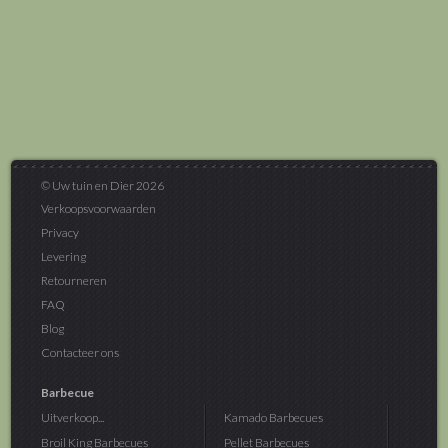
© Uw tuin en Dier 2026
Verkoopsvoorwaarden
Privacy
Levering
Retourneren
FAQ
Blog
Contacteer ons
Barbecue
Uitverkoop...
Kamado Barbecues
Broil King Barbecues
Pellet Barbecues