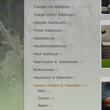
- Kamado Joe Barbecue
(4)
- Traeger Pellet Barbecue
(8)
- Kamado Barbecues
(10)
- Pellet Barbecues
(8)
- Gasbarbecue
(13)
- Houtskoolbarbecue
(22)
- Hout Barbecue
(4)
- Vuurschalen & Tuinhaarden
(14)
- Buitenovens
(9)
- Houtskool & Briketten
(6)
- Sauzen, Kruiden & Marinades
(34)
- Rubs
(12)
- Sauzen
(10)
- Roken
(4)