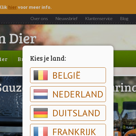
Klik
hier
voor meer info.
Over ons
Nieuwsbrief
Klantenservice
Blog
Kies je land:
ier
Brood & gebak
Outlet
BELGIË
Sauzen, Kruiden & Marin
NEDERLAND
DUITSLAND
FRANKRIJK