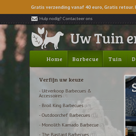
Gratis verzending vanaf 40 euro, Gratis retour. 
Hulp nodig? Contacteer ons
Home
Barbecue
Tuin
D
Verfijn uw keuze
- Uitverkoop Barbecues &
Accessoires
(4)
- Broil King Barbecues
(69)
- Outdoorchef Barbecues
(15)
- Monolith Kamado Barbecue
(7)
- The Bastard Barbecues
(31)