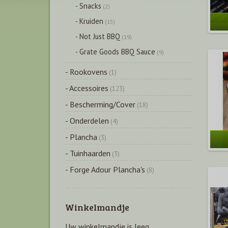
- Snacks
(2)
- Kruiden
(15)
- Not Just BBQ
(19)
- Grate Goods BBQ Sauce
(9)
- Rookovens
(1)
- Accessoires
(123)
- Bescherming/Cover
(18)
- Onderdelen
(4)
- Plancha
(3)
- Tuinhaarden
(3)
- Forge Adour Plancha's
(8)
Winkelmandje
Uw winkelmandje is leeg.