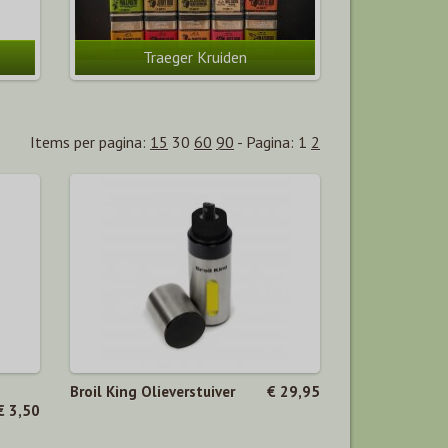
Traeger Kruiden
Items per pagina:
15
30
60
90
-
Pagina:
1
2
Broil King Olieverstuiver
€ 29,95
€ 3,50