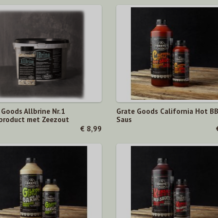
 Goods Allbrine Nr.1
Grate Goods California Hot B
product met Zeezout
Saus
€ 8,99