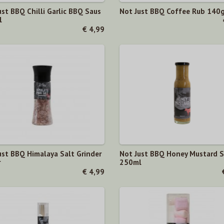
ust BBQ Chilli Garlic BBQ Saus
Not Just BBQ Coffee Rub 140
l
€ 4,99
ust BBQ Himalaya Salt Grinder
Not Just BBQ Honey Mustard 
r
250ml
€ 4,99