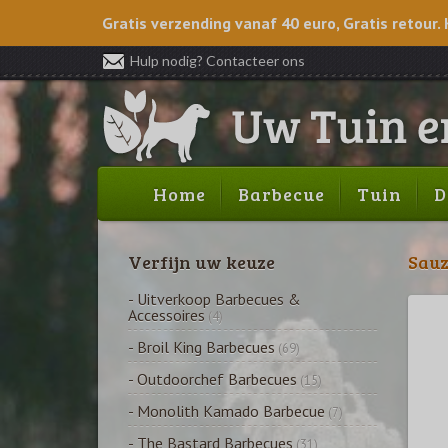
Gratis verzending vanaf 40 euro, Gratis retour. 
Hulp nodig? Contacteer ons
Home
Barbecue
Tuin
D
Verfijn uw keuze
Sauz
- Uitverkoop Barbecues &
Accessoires
(4)
- Broil King Barbecues
(69)
- Outdoorchef Barbecues
(15)
- Monolith Kamado Barbecue
(7)
- The Bastard Barbecues
(31)