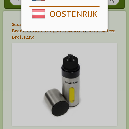
OOSTENRIJK
Sauzen, Kruiden & Marinades
>
Wokken &
Braden
>
Broil King Accessoires
>
Accessoires
Broil King