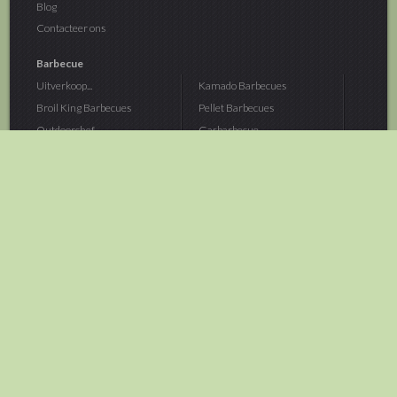
Blog
Contacteer ons
Barbecue
Uitverkoop...
Kamado Barbecues
Broil King Barbecues
Pellet Barbecues
Outdoorchef...
Gasbarbecue
Monolith Kamado...
Houtskoolbarbecue
The Bastard...
Hout Barbecue
Kamado Joe Barbecue
Vuurschalen &...
Traeger Pellet...
Buitenovens
> Meer categoriën
Tuin
Dier
Brandstoffen
Winterartikelen
Laarzen & Klompen
Hond
Brievenbussen
Neerhofdier
Huis & Keuken
Kat
Tuingereedschap
Vijver