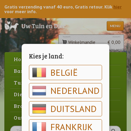
Gratis verzending vanaf 40 euro, Gratis retour. Klik
hier
voor meer info.
MENU
Winkelmandje
€ 0,00
Kies je land:
Home
BELGIË
Barbecue
Tuin
NEDERLAND
Dier
Brood & gebak
DUITSLAND
Outlet
FRANKRIJK