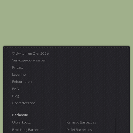
© Uw tuin en Dier 2026
Verkoopsvoorwaarden
Privacy
Levering
Retourneren
FAQ
Blog
Contacteer ons
Barbecue
Uitverkoop...
Kamado Barbecues
Broil King Barbecues
Pellet Barbecues