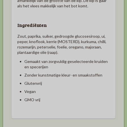
afhankelijk van de grootte van de kip. De kip is gaar
als het vlees makkelijk van het bot komt.
Ingrediënten
Zout, paprika, suiker, gedroogde glucosesiroop, ui,
peper, knoflook, kerrie (
MOSTERD
), kurkuma, chilli,
rozemarijn, peterselie, foelie, oregano, majoraan,
plantaardige olie (raap).
Gemaakt van zorgvuldig geselecteerde kruiden
en specerijen
Zonder kunstmatige kleur- en smaakstoffen
Glutenvrij
Vegan
GMO vrij