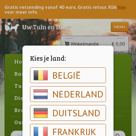
Gratis verzending vanaf 40 euro, Gratis retour. Klik
hier
voor meer info.
MENU
Winkelmandje
€ 0,00
Kies je land:
Home
BELGIË
Barbecue
Tuin
NEDERLAND
Dier
Brood & gebak
DUITSLAND
Outlet
FRANKRIJK