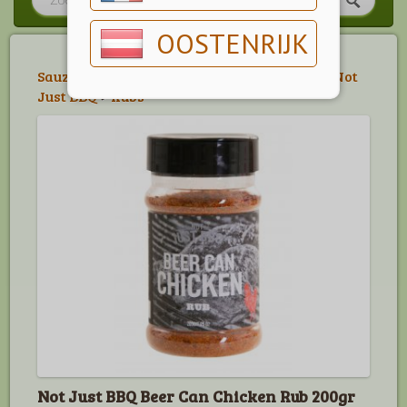
OOSTENRIJK
Sauzen, Kruiden & Marinades
>
Kruiden
>
Not
Just BBQ
>
Rubs
Not Just BBQ Beer Can Chicken Rub 200gr