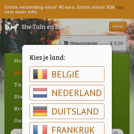
Gratis verzending vanaf 40 euro, Gratis retour. Klik
hier
voor meer info.
MENU
Winkelmandje
€ 0,00
Kies je land:
Home
BELGIË
Barbecue
Tuin
NEDERLAND
Dier
Brood & gebak
DUITSLAND
Outlet
FRANKRIJK