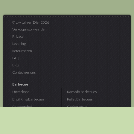
© Uw tuin en Dier 2026
Verkoopsvoorwaarden
Privacy
Levering
Retourneren
FAQ
Blog
Contacteer ons
Barbecue
Uitverkoop...
Kamado Barbecues
Broil King Barbecues
Pellet Barbecues
Outdoorchef...
Gasbarbecue
Monolith Kamado...
Houtskoolbarbecue
The Bastard...
Hout Barbecue
Kamado Joe Barbecue
Vuurschalen &...