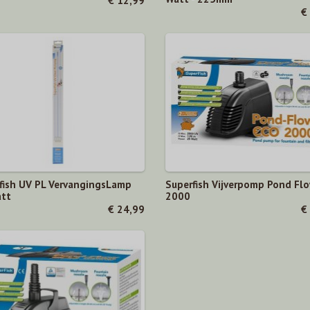
€ 12,99
€
fish UV PL VervangingsLamp
Superfish Vijverpomp Pond Fl
tt
2000
€ 24,99
€