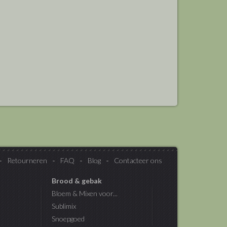
Retourneren
FAQ
Blog
Contacteer ons
Brood & gebak
Bloem & Mixen voor...
Sublimix
Snoepgoed