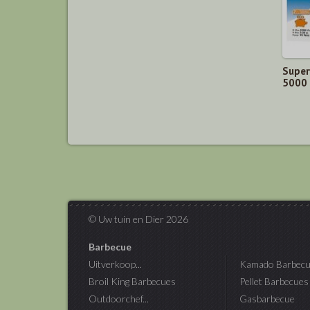
Super
5000
© Uw tuin en Dier 2026
Barbecue
Uitverkoop...
Kamado Barbecu
Broil King Barbecues
Pellet Barbecues
Outdoorchef...
Gasbarbecue