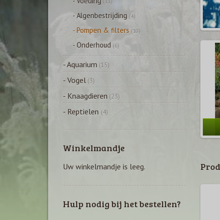
- Voeding
(11)
- Algenbestrijding
(4)
- Pompen & filters
(10)
- Onderhoud
(6)
- Aquarium
(15)
- Vogel
(3)
- Knaagdieren
(23)
- Reptielen
(4)
Winkelmandje
Prod
Uw winkelmandje is leeg.
Hulp nodig bij het bestellen?