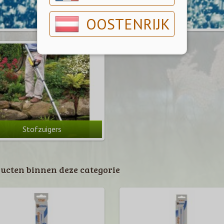
OOSTENRIJK
Stofzuigers
ucten binnen deze categorie