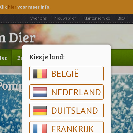
Klik
hier
voor meer info.
Over ons
Nieuwsbrief
Klantenservice
Blog
Kies je land:
ier
Brood & gebak
Outlet
BELGIË
Pompen & filters
NEDERLAND
DUITSLAND
FRANKRIJK