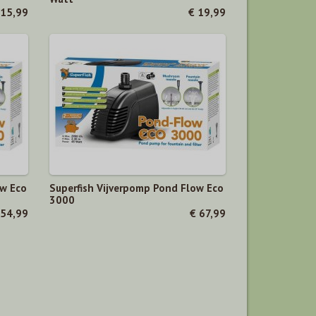
 15,99
€ 19,99
ow Eco
Superfish Vijverpomp Pond Flow Eco
3000
 54,99
€ 67,99