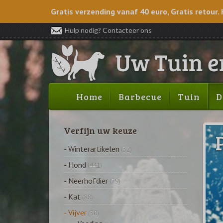
Gratis verzending vanaf 40 euro, Gratis retour. 
Hulp nodig? Contacteer ons
Home
Barbecue
Tuin
D
Verfijn uw keuze
- Winterartikelen
(32)
- Hond
(441)
- Neerhofdier
(79)
- Kat
(88)
- Vijver
(30)