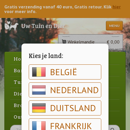
Gratis verzending vanaf 40 euro, Gratis retour. Klik
hier
voor meer info.
MENU
Winkelmandje
€ 0,00
Kies je land:
Home
BELGIË
Barbecue
Tuin
NEDERLAND
Dier
Brood & gebak
DUITSLAND
Outlet
FRANKRIJK