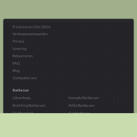
© Uw tuin en Dier 2026
Verkoopsvoorwaarden
Privacy
Levering
Retourneren
FAQ
Blog
Contacteer ons
Barbecue
Uitverkoop...
Kamado Barbecues
Broil King Barbecues
Pellet Barbecues
Outdoorchef...
Gasbarbecue
Monolith Kamado...
Houtskoolbarbecue
The Bastard...
Hout Barbecue
Kamado Joe Barbecue
Vuurschalen &...