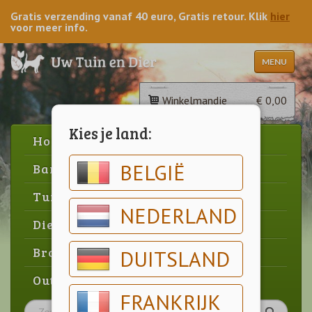
Gratis verzending vanaf 40 euro, Gratis retour. Klik
hier
voor meer info.
MENU
Winkelmandje
€ 0,00
Kies je land:
Home
BELGIË
Barbecue
Tuin
NEDERLAND
Dier
Brood & gebak
DUITSLAND
Outlet
FRANKRIJK