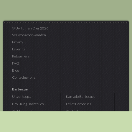
© Uw tuin en Dier 2026
Verkoopsvoorwaarden
Privacy
Levering
Retourneren
FAQ
Blog
Contacteer ons
Barbecue
Uitverkoop...
Kamado Barbecues
Broil King Barbecues
Pellet Barbecues
Outdoorchef...
Gasbarbecue
Monolith Kamado...
Houtskoolbarbecue
The Bastard...
Hout Barbecue