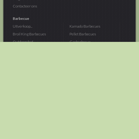
Contacteer ons
Barbecue
Uitverkoop...
Kamado Barbecues
Broil King Barbecues
Pellet Barbecues
Outdoorchef...
Gasbarbecue
Monolith Kamado...
Houtskoolbarbecue
The Bastard...
Hout Barbecue
Kamado Joe Barbecue
Vuurschalen &...
Traeger Pellet...
Buitenovens
> Meer categoriën
Tuin
Dier
Brandstoffen
Winterartikelen
Laarzen & Klompen
Hond
Brievenbussen
Neerhofdier
Huis & Keuken
Kat
Tuingereedschap
Vijver