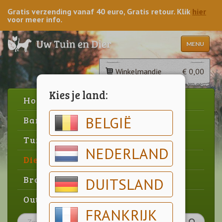
Gratis verzending vanaf 40 euro, Gratis retour. Klik
hier
voor meer info.
MENU
Winkelmandje
€ 0,00
Kies je land:
Home
BELGIË
Barbecue
Tuin
NEDERLAND
Dier
Brood & gebak
DUITSLAND
Outlet
FRANKRIJK