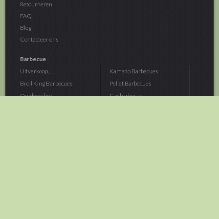
Retourneren
FAQ
Blog
Contacteer ons
Barbecue
Uitverkoop...
Kamado Barbecues
Broil King Barbecues
Pellet Barbecues
Outdoorchef...
Gasbarbecue
Monolith Kamado...
Houtskoolbarbecue
The Bastard...
Hout Barbecue
Kamado Joe Barbecue
Vuurschalen &...
Traeger Pellet...
Buitenovens
> Meer categoriën
Tuin
Dier
Brandstoffen
Winterartikelen
Laarzen & Klompen
Hond
Brievenbussen
Neerhofdier