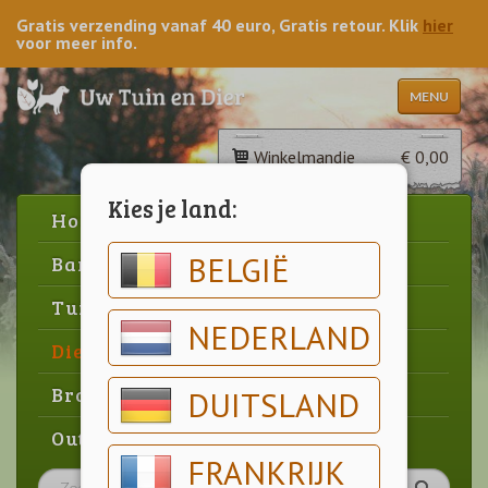
Gratis verzending vanaf 40 euro, Gratis retour. Klik
hier
voor meer info.
MENU
Winkelmandje
€ 0,00
Kies je land:
Home
BELGIË
Barbecue
Tuin
NEDERLAND
Dier
Brood & gebak
DUITSLAND
Outlet
FRANKRIJK