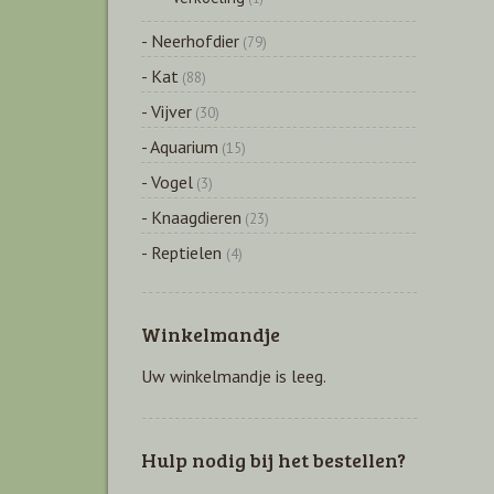
- Neerhofdier
(79)
- Kat
(88)
- Vijver
(30)
- Aquarium
(15)
- Vogel
(3)
- Knaagdieren
(23)
- Reptielen
(4)
Winkelmandje
Uw winkelmandje is leeg.
Hulp nodig bij het bestellen?