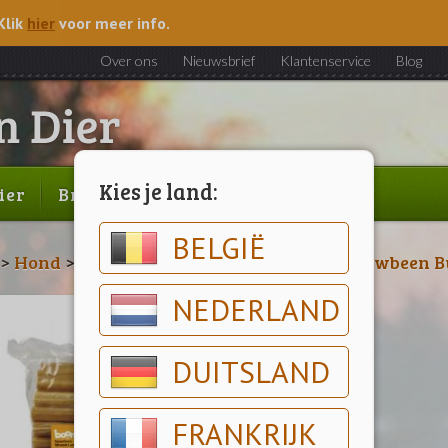
Klik
hier
voor meer info.
Over ons
Nieuwsbrief
Klantenservice
Blog
Kies je land:
ier
Brood & gebak
Outlet
BELGIË
>
Hond
>
Belonings- & Kauwartikelen
>
Kauwbeen Bu
NEDERLAND
DUITSLAND
FRANKRIJK