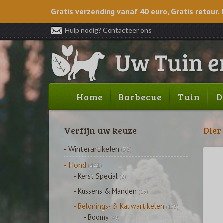
Gratis verzending vanaf 40 euro, Gratis retour. 
Hulp nodig? Contacteer ons
Home
Barbecue
Tuin
D
Verfijn uw keuze
Dier
- Winterartikelen
(32)
- Hond
(441)
- Kerst Special
(2)
- Kussens & Manden
(13)
- Belonings- & Kauwartikelen
(103)
- Boomy
(49)