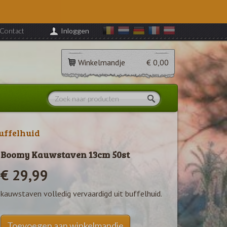
Contact
Inloggen
Winkelmandje
€ 0,00
ffelhuid
Boomy Kauwstaven 13cm 50st
€ 29,99
kauwstaven volledig vervaardigd uit buffelhuid.
Toevoegen aan winkelmandje