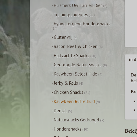
- Huismerk Uw Tuin en Dier
(8)
- Trainingssnoepjes
(15)
- hypoallergene Hondensnacks
(14)
- Glutenvrij
(4)
- Bacon, Beef & Chicken
(6)
- Halfzachte Snacks
(20)
in d
- Gedroogde Natuursnacks
(8)
- Kauwbeen Select Hide
(4)
De 
bel
- Jerky & Rolls
(4)
Ke
- Chicken Snacks
(21)
- Kauwbeen Buffelhuid
(9)
- Dental
(9)
- Natuursnacks Gedroogd
(3)
- Hondensnacks
Beki
(10)