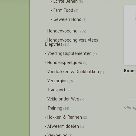
- Echte Benen
(8)
- Farm Food
(2)
- Geweien Hond
(3)
- Hondenvoeding
(288)
- Hondenvoeding Vers Vlees
Diepvries
(11)
- Voedingssupplementen
(4)
- Hondenspeelgoed
(7)
Boomy
- Voerbakken & Drinkbakken
(1)
- Verzorging
(9)
- Transport
(2)
- Veilig onder Weg
(7)
- Training
< Vori
(14)
- Hokken & Rennen
(2)
- Afweermiddelen
(1)
- Verkoeling
(1)