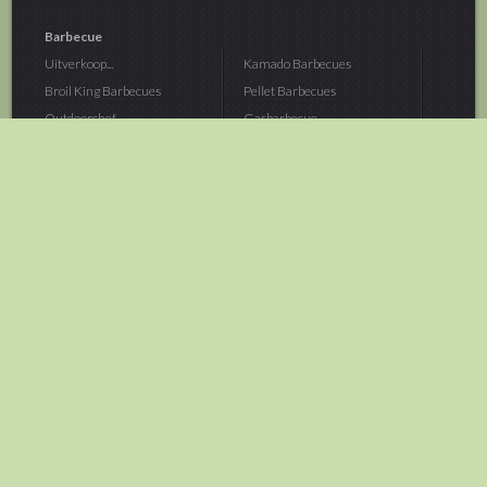
Barbecue
Uitverkoop...
Kamado Barbecues
Broil King Barbecues
Pellet Barbecues
Outdoorchef...
Gasbarbecue
Monolith Kamado...
Houtskoolbarbecue
The Bastard...
Hout Barbecue
Kamado Joe Barbecue
Vuurschalen &...
Traeger Pellet...
Buitenovens
> Meer categoriën
Tuin
Dier
Brandstoffen
Winterartikelen
Laarzen & Klompen
Hond
Brievenbussen
Neerhofdier
Huis & Keuken
Kat
Tuingereedschap
Vijver
Tuinbenodigdheden
Aquarium