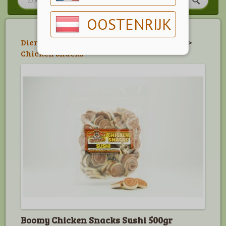
OOSTENRIJK
Dier
>
Hond
>
Belonings- & Kauwartikelen
>
Chicken Snacks
Boomy Chicken Snacks Sushi 500gr