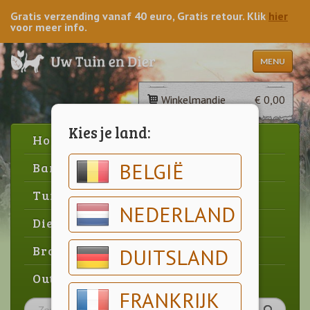
Gratis verzending vanaf 40 euro, Gratis retour. Klik
hier
voor meer info.
MENU
Winkelmandje
€ 0,00
Kies je land:
Home
BELGIË
Barbecue
Tuin
NEDERLAND
Dier
Brood & gebak
DUITSLAND
Outlet
FRANKRIJK