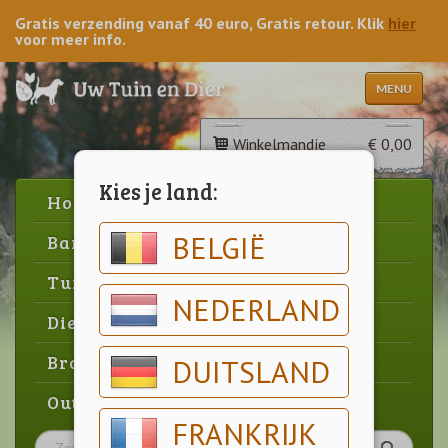
Gratis verzending vanaf 40 euro, Gratis retour. Klik
hier
voor meer info.
MENU
Winkelmandje
€ 0,00
Kies je land:
Home
BELGIË
Barbecue
Tuin
NEDERLAND
Dier
Brood & gebak
DUITSLAND
Outlet
FRANKRIJK