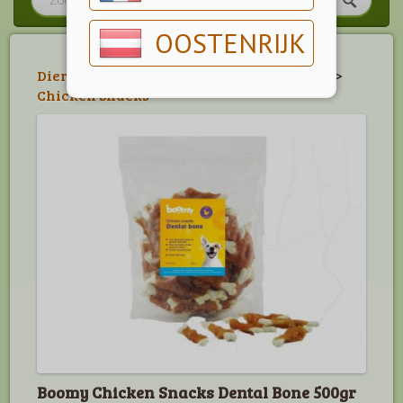
OOSTENRIJK
Dier
>
Hond
>
Belonings- & Kauwartikelen
>
Chicken Snacks
Boomy Chicken Snacks Dental Bone 500gr