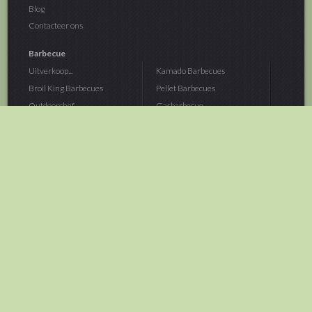
Blog
Contacteer ons
Barbecue
Uitverkoop...
Kamado Barbecues
Broil King Barbecues
Pellet Barbecues
Outdoorchef...
Gasbarbecue
Monolith Kamado...
Houtskoolbarbecue
The Bastard...
Hout Barbecue
Kamado Joe Barbecue
Vuurschalen &...
Traeger Pellet...
Buitenovens
> Meer categoriën
Tuin
Dier
Brandstoffen
Winterartikelen
Laarzen & Klompen
Hond
Brievenbussen
Neerhofdier
Huis & Keuken
Kat
Tuingereedschap
Vijver