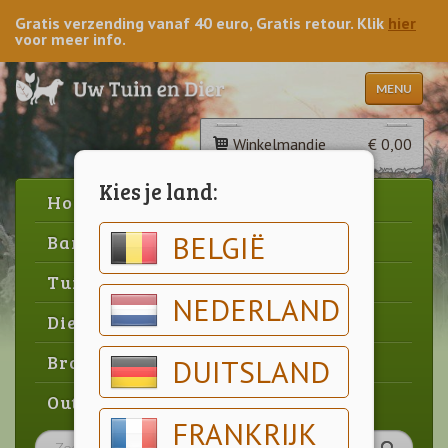
Gratis verzending vanaf 40 euro, Gratis retour. Klik
hier
voor meer info.
MENU
Winkelmandje
€ 0,00
Kies je land:
Home
BELGIË
Barbecue
Tuin
NEDERLAND
Dier
Brood & gebak
DUITSLAND
Outlet
FRANKRIJK