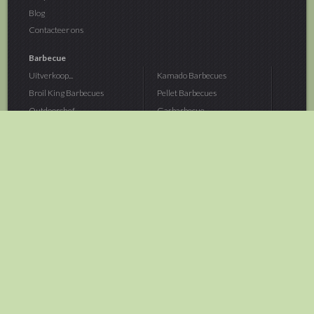
Blog
Contacteer ons
Barbecue
Uitverkoop...
Kamado Barbecues
Broil King Barbecues
Pellet Barbecues
Outdoorchef...
Gasbarbecue
Monolith Kamado...
Houtskoolbarbecue
The Bastard...
Hout Barbecue
Kamado Joe Barbecue
Vuurschalen &...
Traeger Pellet...
Buitenovens
> Meer categoriën
Tuin
Dier
Brandstoffen
Winterartikelen
Laarzen & Klompen
Hond
Brievenbussen
Neerhofdier
Huis & Keuken
Kat