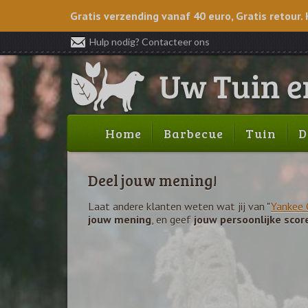
Gratis verzending vanaf 40 euro, Gratis retour. 
Hulp nodig? Contacteer ons
Home
Barbecue
Tuin
D
Deel jouw mening!
Laat andere klanten weten wat jij van "
Yankee 
jouw mening
, en geef
jouw persoonlijke scor