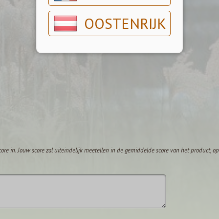
OOSTENRIJK
core in. Jouw score zal uiteindelijk meetellen in de gemiddelde score van het product, 