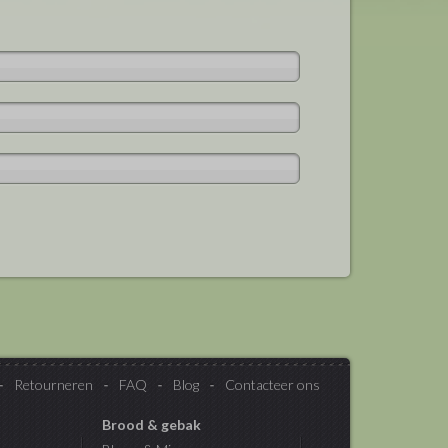
Retourneren
FAQ
Blog
Contacteer ons
Brood & gebak