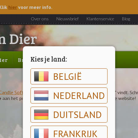
Klik
hier
voor meer info.
Over ons
Nieuwsbrief
Klantenservice
Blog
Kies je land:
ier
Brood & gebak
Outlet
BELGIË
Candle Soft Blanket Signature Large Tumbler Geurkaars
NEDERLAND
" vindt. Schr
e
aan het product: wij publiceren het met plezier op onze website!
DUITSLAND
FRANKRIJK