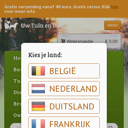
Gratis verzending vanaf 40 euro, Gratis retour. Klik
hier
voor meer info.
MENU
Winkelmandje
€ 0,00
Kies je land:
Home
BELGIË
Barbecue
Tuin
NEDERLAND
Dier
Brood & gebak
DUITSLAND
Outlet
FRANKRIJK