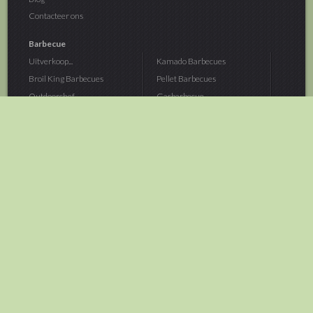
Contacteer ons
Barbecue
Uitverkoop...
Kamado Barbecues
Broil King Barbecues
Pellet Barbecues
Outdoorchef...
Gasbarbecue
Monolith Kamado...
Houtskoolbarbecue
The Bastard...
Hout Barbecue
Kamado Joe Barbecue
Vuurschalen &...
Traeger Pellet...
Buitenovens
> Meer categoriën
Tuin
Dier
Brandstoffen
Winterartikelen
Laarzen & Klompen
Hond
Brievenbussen
Neerhofdier
Huis & Keuken
Kat
Tuingereedschap
Vijver