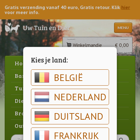
Gratis verzending vanaf 40 euro, Gratis retour. Klik
hier
voor meer info.
MENU
Winkelmandje
€ 0,00
Kies je land:
Home
BELGIË
Barbecue
Tuin
NEDERLAND
Dier
Brood & gebak
DUITSLAND
Outlet
FRANKRIJK