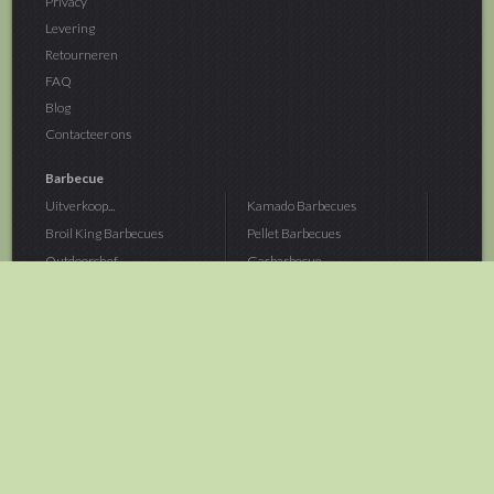
Privacy
Levering
Retourneren
FAQ
Blog
Contacteer ons
Barbecue
Uitverkoop...
Kamado Barbecues
Broil King Barbecues
Pellet Barbecues
Outdoorchef...
Gasbarbecue
Monolith Kamado...
Houtskoolbarbecue
The Bastard...
Hout Barbecue
Kamado Joe Barbecue
Vuurschalen &...
Traeger Pellet...
Buitenovens
> Meer categoriën
Tuin
Dier
Brandstoffen
Winterartikelen