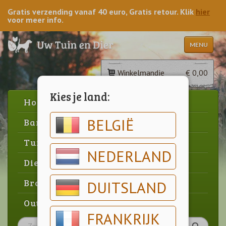
Gratis verzending vanaf 40 euro, Gratis retour. Klik
hier
voor meer info.
MENU
Winkelmandje
€ 0,00
Kies je land:
Home
BELGIË
Barbecue
Tuin
NEDERLAND
Dier
Brood & gebak
DUITSLAND
Outlet
FRANKRIJK