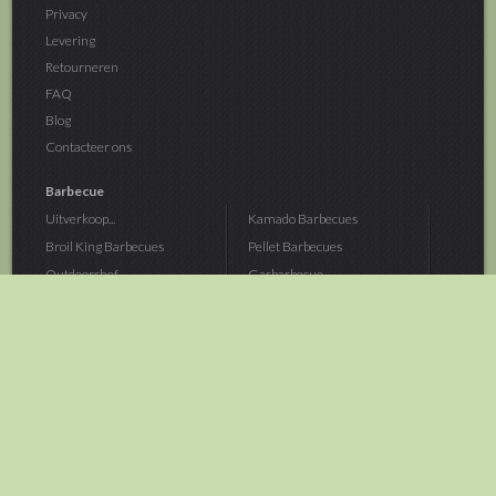
Privacy
Levering
Retourneren
FAQ
Blog
Contacteer ons
Barbecue
Uitverkoop...
Kamado Barbecues
Broil King Barbecues
Pellet Barbecues
Outdoorchef...
Gasbarbecue
Monolith Kamado...
Houtskoolbarbecue
The Bastard...
Hout Barbecue
Kamado Joe Barbecue
Vuurschalen &...
Traeger Pellet...
Buitenovens
> Meer categoriën
Tuin
Dier
Brandstoffen
Winterartikelen