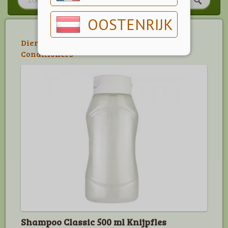
OOSTENRIJK
Dier
>
Hond
>
Verzorging
>
Shampoos en
Conditioners
Shampoo Classic 500 ml Knijpfles