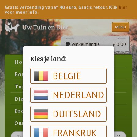
Gratis verzending vanaf 40 euro, Gratis retour. Klik
hier
voor meer info.
MENU
Winkelmandje
€ 0,00
Kies je land:
Home
BELGIË
Barbecue
Tuin
NEDERLAND
Dier
Brood & gebak
DUITSLAND
Outlet
FRANKRIJK