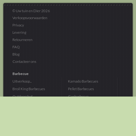
© Uw tuin en Dier 2026
Verkoopsvoorwaarden
Privacy
Levering
Retourneren
FAQ
Blog
Contacteer ons
Barbecue
Uitverkoop...
Kamado Barbecues
Broil King Barbecues
Pellet Barbecues
Outdoorchef...
Gasbarbecue
Monolith Kamado...
Houtskoolbarbecue
The Bastard...
Hout Barbecue
Kamado Joe Barbecue
Vuurschalen &...
Traeger Pellet...
Buitenovens
> Meer categoriën