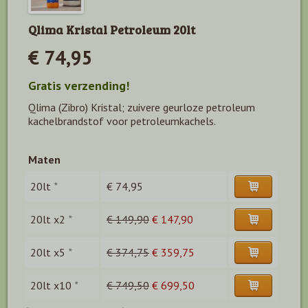
Qlima Kristal Petroleum 20lt
€ 74,95
Gratis verzending!
Qlima (Zibro) Kristal; zuivere geurloze petroleum
kachelbrandstof voor petroleumkachels.
Maten
20lt
*
€ 74,95
20lt x2
*
€ 149,90
€ 147,90
20lt x5
*
€ 374,75
€ 359,75
20lt x10
*
€ 749,50
€ 699,50