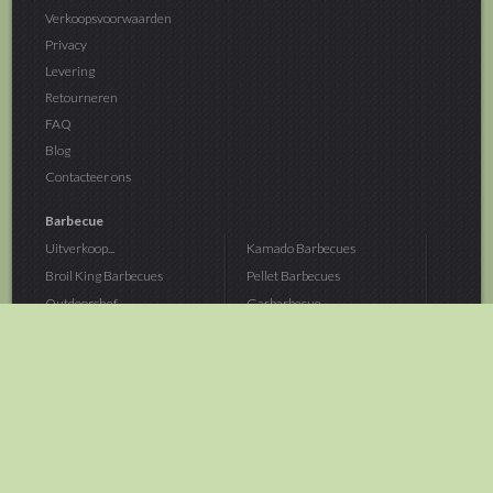
Verkoopsvoorwaarden
Privacy
Levering
Retourneren
FAQ
Blog
Contacteer ons
Barbecue
Uitverkoop...
Kamado Barbecues
Broil King Barbecues
Pellet Barbecues
Outdoorchef...
Gasbarbecue
Monolith Kamado...
Houtskoolbarbecue
The Bastard...
Hout Barbecue
Kamado Joe Barbecue
Vuurschalen &...
Traeger Pellet...
Buitenovens
> Meer categoriën
Tuin
Dier