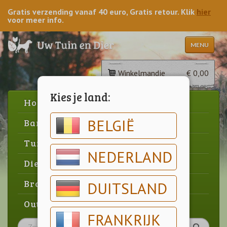
Gratis verzending vanaf 40 euro, Gratis retour. Klik
hier
voor meer info.
MENU
Winkelmandje
€ 0,00
Kies je land:
Home
BELGIË
Barbecue
Tuin
NEDERLAND
Dier
Brood & gebak
DUITSLAND
Outlet
FRANKRIJK