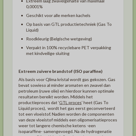
Extreem laag zwavelgehalte van maximaal
0,0001%
Geschikt voor alle merken kachels
Op basis van GTL productietechniek (Gas To
Liquid)
Roodkleurig (Belgische wetgeving)
Verpakt in 100% recyclebare PET verpakking
met kindveilige sluiting
Extreem zuivere brandstof (ISO paraffine)
Als basis voor Qlima kristal wordt gas gekozen. Gas
bevat sowieso al minder aromaten en zwavel dan
petroleum (ruwe olie) en hierdoor kunnen optimale
resultaten bereikt worden. Middels het
productieproces dat ‘
GTL proces
’ heet (Gas To
Liquid proces), wordt het gas eerst geconverteerd
tot een vloeistof. Nadien worden de componenten
van deze vloeistof middels een oligomerisatieproces
weer tot langere chemische ketens -een
isoparaffine- samengevoegd. Na de hydrogenatie